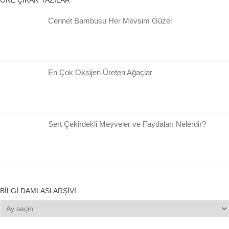
Cennet Bambusu Her Mevsim Güzel
En Çok Oksijen Üreten Ağaçlar
Sert Çekirdekli Meyveler ve Faydaları Nelerdir?
BILGI DAMLASI ARŞIVI
Bilgi
Damlası