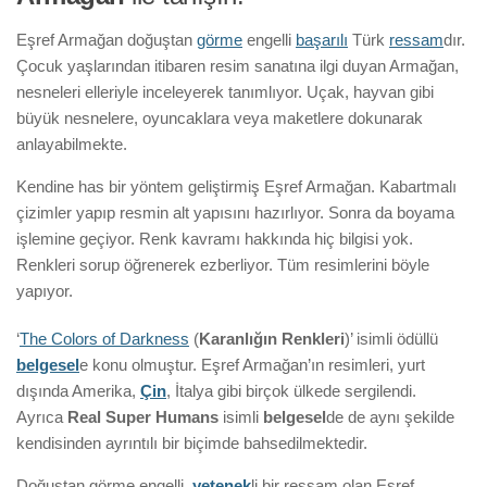
Eşref Armağan doğuştan
görme
engelli
başarılı
Türk
ressam
dır.
Çocuk yaşlarından itibaren resim sanatına ilgi duyan Armağan,
nesneleri elleriyle inceleyerek tanımlıyor. Uçak, hayvan gibi
büyük nesnelere, oyuncaklara veya maketlere dokunarak
anlayabilmekte.
Kendine has bir yöntem geliştirmiş Eşref Armağan. Kabartmalı
çizimler yapıp resmin alt yapısını hazırlıyor. Sonra da boyama
işlemine geçiyor. Renk kavramı hakkında hiç bilgisi yok.
Renkleri sorup öğrenerek ezberliyor. Tüm resimlerini böyle
yapıyor.
‘
The Colors of Darkness
(
Karanlığın Renkleri
)’ isimli ödüllü
belgesel
e konu olmuştur. Eşref Armağan’ın resimleri, yurt
dışında Amerika,
Çin
, İtalya gibi birçok ülkede sergilendi.
Ayrıca
Real Super Humans
isimli
belgesel
de de aynı şekilde
kendisinden ayrıntılı bir biçimde bahsedilmektedir.
Doğuştan görme engelli,
yetenek
li bir ressam olan Eşref