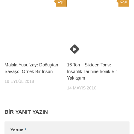
0
0
Malala Yusufzay: Doğuştan
16 Ton – Sixteen Tons:
Savaşcı Örnek Bir İnsan
İnsanlık Tarihine İronik Bir
Yaklaşım
19 EYLÜL 2018
14 MAYIS 2016
BIR YANIT YAZIN
Yorum
*