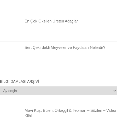
En Çok Oksijen Üreten Ağaçlar
Sert Çekirdekli Meyveler ve Faydaları Nelerdir?
BILGI DAMLASI ARŞIVI
Bilgi
Damlası
Arşivi
Mavi Kuş: Bülent Ortaçgil & Teoman – Sözleri – Video
Klibi