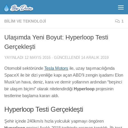
BILIM VE TEKNOLOJI
1
Ulaşımda Yeni Boyut: Hyperloop Testi
Gerçekleşti
YAYINLADI
12 MAYIS 2016
· GÜNCELLENDI
14 ARALIK 2019
Otomobil sektöründe
Tesla Motors
ile, uzay taşımacılığında
SpaceX ile bir dizi yeniliğe kapı açan ABD’li zengin işadamı Elon
Musk’un hava, deniz, kara ve demir yollarının ardından “beşinci
bir ulaşım biçimi” olarak nitelendirdiği
Hyperloop
projesinin
testlerine başlama kararı aldı.
Hyperloop Testi Gerçekleşti
Şehir içinde 240km/s hızla yolculuk yapmayı öngören
Hyperloop
projesi Aralık 2018 tarihinde resmen tanıtıldı. İlk test