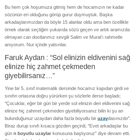
Bu hem çok hoşumuza gitmiş hem de hocamızın ne kadar
sözünün eri olduğunu görüp gurur duymuştuk. Başka
arkadaşlarımızdan da böyle 15 alanlar oldu ama ben özellikle
örnek olarak seçtiğim yukarıda sözü geçen ve artık aramızda
olmayan can dostlarımız sevgili Salim ve Murat’ı rahmetle
anıyorum. Nur içinde yatsınlar.
Faruk Aydan : “Sol elinizin eldivenini sağ
elinize hiç zahmet çekmeden
giyebilirsanız…”
Yine bir 5. sınıf matematik dersinde hocamız kapıdan girdi ve
sınıfın ortasına doğru yürürken şu sözlerle derse başladı;
“Çocuklar, eğer bir gün bir yerde sol elinizin deri eldivenini sağ
elinize hiç zahmet çekmeden giyebiliyorsanız bilin ki şu an
bulunduğunuz uzaydan daha fazla boyutlu bir
uzay
dasınızdır”.
Biraz durup sınıfı kısaca gözden geçirdi, “Evet arkadaşlar bu
gün
n boyutlu uzaylar
konusuna başlıyoruz” diye devam etti.