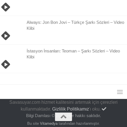
Always: Jon Bon Jovi – Türkçe Şarkı Sözleri – Video
Klibi
İstasyon İnsanları: Teoman – Şarkı Sözleri – Video
Klibi
Savasuyar.com hizmet kalitesini artırmak için çerezleri
kullanmaktadır.
Gizlilik Politikamız
'ı oku.
Bilgi Damlası © 2026. Her hakkı saklıdır.
Bu site
Vitamedya
tarafından hazırlanmıştır.