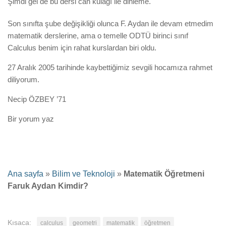
Şimdi gel de bu dersi can kulağı ile dinleme.
Son sınıfta şube değişikliği olunca F. Aydan ile devam etmedim
matematik derslerine, ama o temelle ODTÜ birinci sınıf
Calculus benim için rahat kurslardan biri oldu.
27 Aralık 2005 tarihinde kaybettiğimiz sevgili hocamıza rahmet
diliyorum.
Necip ÖZBEY ’71
Bir yorum yaz
Ana sayfa
»
Bilim ve Teknoloji
»
Matematik Öğretmeni
Faruk Aydan Kimdir?
Kısaca:
calculus
geometri
matematik
öğretmen