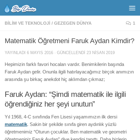
BILIM VE TEKNOLOJI
/
GEZEGEN DÜNYA
1
Matematik Öğretmeni Faruk Aydan Kimdir?
YAYINLADI
6 MAYIS 2016
· GÜNCELLENDI
23 NISAN 2019
Hepimizin farklı favori hocaları vardır. Benimkilerin başında
Faruk Aydan gelir. Onunla ilgili hatırlayacağımız birçok anımızın
arasında şu birkaç anekdot hiç aklımdan çıkmaz;
Faruk Aydan: “Şimdi matematik ile ilgili
öğrendiğiniz her şeyi unutun”
Yıl 1968, 4-C sınıfında Fen Lisesi yaşamımızın ilk dersi
matematik
. Sakin bir şekilde sınıfa giren aydınlık yüzlü
öğretmenimiz “Oturun çocuklar. Ben matematik ve geometri
öğretmeniniz Faruk Aydan” diye kendini tanıttı. Daha bizlerin