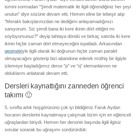
ismini sormadan “Şimdi matematik ile ilgili öğrendiğiniz her şeyi
unutun” diye sözüne devam etti. Hemen eline bir tebeşir alıp
“Meraklı bakışlarınızdan ne dediğimi anlayamadığınızı
sanıyorum. Siz şimdi bana iki kere ikinin dört ettiğini mi
söylüyorsunuz?” deyip tahtaya döndü ve birkaç satırda iki kere
ikinin hiçbir zaman dört etmeyeceğini ispatladı. Arkasından
geometri
yle ilgili olarak iki doğrunun hiçbir zaman paralel
olmayacağını gösterip bizi abandone ederek müthiş bir ilgiyle
izlemeye başladığımız derse “p” ve “q” elemanlarının ne
olduklarını anlatarak devam etti.
Dersleri kaynattığını zanneden öğrenci
takımı 🙂
5. sınıfta artık hoşgörüsünü çok iyi bildiğimiz Faruk Aydan
hocanın derslerini kaynatmaya çalışmak bizim için en eğlenceli
uğraşlardan biriydi. Hemen her dersinin başında ilgili ilgisiz
sorular sorarak bu uğraşımı sürdürürdük: