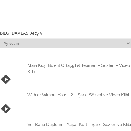
BILGI DAMLASI ARŞIVI
Bilgi
Damlası
Arşivi
Mavi Kuş: Bülent Ortaçgil & Teoman – Sözleri – Video
Klibi
With or Without You: U2 – Şarkı Sözleri ve Video Klibi
Ver Bana Düşlerimi: Yaşar Kurt – Şarkı Sözleri ve Klibi