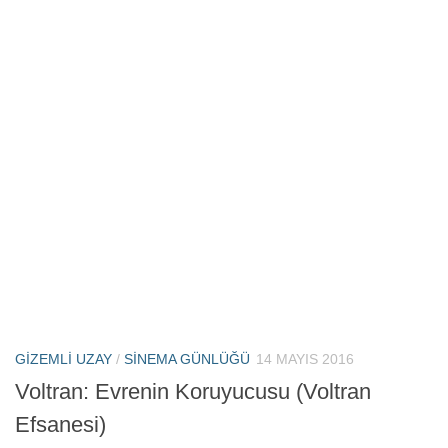
GIZEMLI UZAY
/
SINEMA GÜNLÜĞÜ
14 MAYIS 2016
Voltran: Evrenin Koruyucusu (Voltran
Efsanesi)