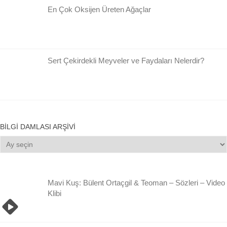
En Çok Oksijen Üreten Ağaçlar
Sert Çekirdekli Meyveler ve Faydaları Nelerdir?
BILGI DAMLASI ARŞIVI
Bilgi
Damlası
Arşivi
Mavi Kuş: Bülent Ortaçgil & Teoman – Sözleri – Video
Klibi