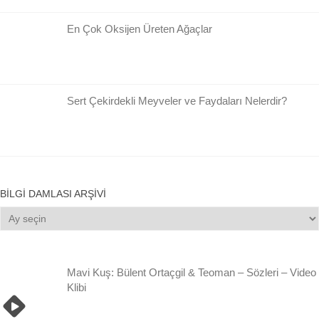
En Çok Oksijen Üreten Ağaçlar
Sert Çekirdekli Meyveler ve Faydaları Nelerdir?
BILGI DAMLASI ARŞIVI
Bilgi
Damlası
Arşivi
Mavi Kuş: Bülent Ortaçgil & Teoman – Sözleri – Video
Klibi