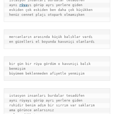
istasyon insanları burdalar tesadüfen

aynı 
rüya
yı görüp ayrı yerlere giden

eskiden çok eskiden ben daha çok küçükken

henüz cennet plajı otopark olmamışken
mercanların arasında küçük balıklar vardı

en güzelleri el boyunda kavuniçi olanlardı
bir gün bir rüya gördüm o kavuniçi balık 
benmişim

büyümem beklenmeden afiyetle yenmişim
istasyon insanları burdalar tesadüfen

aynı rüyayı görüp ayrı yerlere giden

ruhidir benim adım bir sırrım var saklarım

ama görünce anlarsınız
