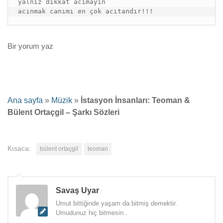
yalnız dikkat acımayın

acınmak canımı en çok acıtandır!!!
Bir yorum yaz
Ana sayfa
»
Müzik
»
İstasyon İnsanları: Teoman &
Bülent Ortaçgil – Şarkı Sözleri
Kısaca:
bülent ortaçgil
teoman
Savaş Uyar
Umut bittiğinde yaşam da bitmiş demektir.
Umudunuz hiç bitmesin..