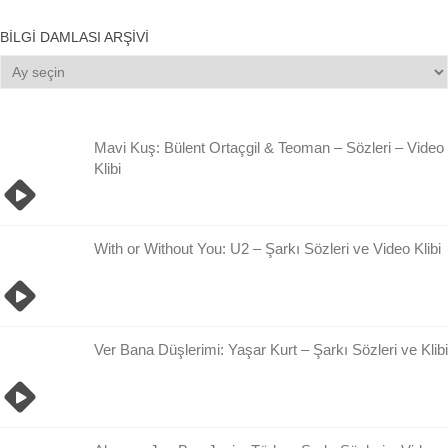
BILGI DAMLASI ARŞIVI
Bilgi
Damlası
Arşivi
Mavi Kuş: Bülent Ortaçgil & Teoman – Sözleri – Video
Klibi
With or Without You: U2 – Şarkı Sözleri ve Video Klibi
Ver Bana Düşlerimi: Yaşar Kurt – Şarkı Sözleri ve Klibi