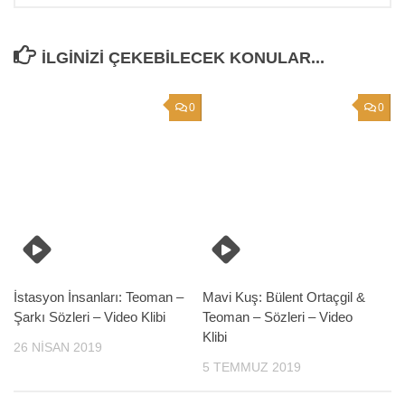
İLGINIZI ÇEKEBILECEK KONULAR...
0
0
İstasyon İnsanları: Teoman –
Mavi Kuş: Bülent Ortaçgil &
Şarkı Sözleri – Video Klibi
Teoman – Sözleri – Video
Klibi
26 NISAN 2019
5 TEMMUZ 2019