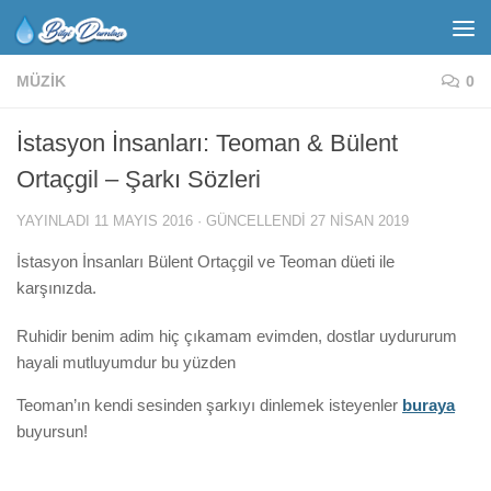
MÜZIK
0
İstasyon İnsanları: Teoman & Bülent
Ortaçgil – Şarkı Sözleri
YAYINLADI
11 MAYIS 2016
· GÜNCELLENDI
27 NISAN 2019
İstasyon İnsanları Bülent Ortaçgil ve Teoman düeti ile
karşınızda.
Ruhidir benim adim hiç çıkamam evimden, dostlar uydururum
hayali mutluyumdur bu yüzden
Teoman’ın kendi sesinden şarkıyı dinlemek isteyenler
buraya
buyursun!