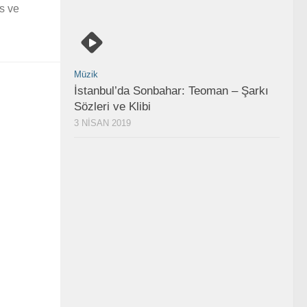
s ve
Müzik
İstanbul’da Sonbahar: Teoman – Şarkı
Sözleri ve Klibi
3 NISAN 2019