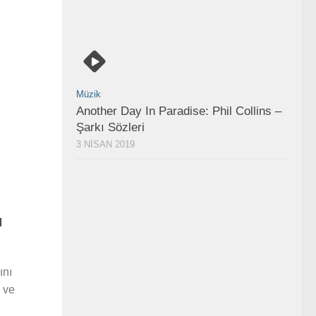
Müzik
Another Day In Paradise: Phil Collins –
Şarkı Sözleri
3 NISAN 2019
ı
ını
 ve