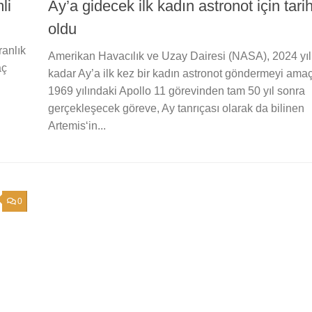
li
Ay’a gidecek ilk kadın astronot için tarih
oldu
ranlık
Amerikan Havacılık ve Uzay Dairesi (NASA), 2024 yıl
aç
kadar Ay’a ilk kez bir kadın astronot göndermeyi amaçl
1969 yılındaki Apollo 11 görevinden tam 50 yıl sonra
gerçekleşecek göreve, Ay tanrıçası olarak da bilinen
Artemis‘in...
0