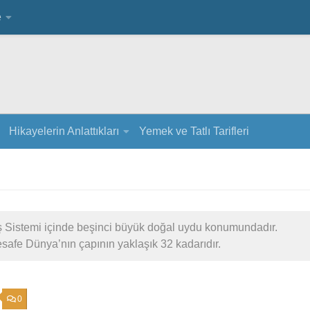
e
Hikayelerin Anlattıkları
Yemek ve Tatlı Tarifleri
ş Sistemi içinde beşinci büyük doğal uydu konumundadır.
safe Dünya’nın çapının yaklaşık 32 kadarıdır.
0