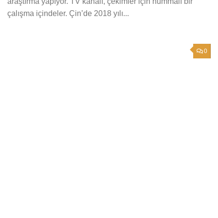
araştırma yapıyor. TV kanalı, çekimler için hummalı bir
çalışma içindeler. Çin’de 2018 yılı...
0