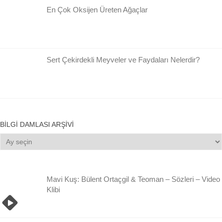
En Çok Oksijen Üreten Ağaçlar
Sert Çekirdekli Meyveler ve Faydaları Nelerdir?
BILGI DAMLASI ARŞIVI
Bilgi
Damlası
Arşivi
Mavi Kuş: Bülent Ortaçgil & Teoman – Sözleri – Video
Klibi