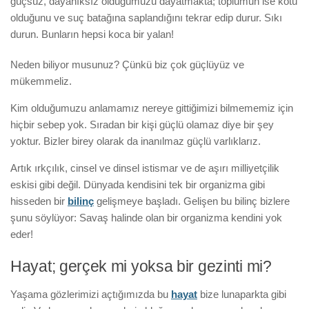
güçsüz, dayanıksız olduğumuzu dayatmakta; toplumun ise kötü
olduğunu ve suç batağına saplandığını tekrar edip durur. Sıkı
durun. Bunların hepsi koca bir yalan!
Neden biliyor musunuz? Çünkü biz çok güçlüyüz ve
mükemmeliz.
Kim olduğumuzu anlamamız nereye gittiğimizi bilmememiz için
hiçbir sebep yok. Sıradan bir kişi güçlü olamaz diye bir şey
yoktur. Bizler birey olarak da inanılmaz güçlü varlıklarız.
Artık ırkçılık, cinsel ve dinsel istismar ve de aşırı milliyetçilik
eskisi gibi değil. Dünyada kendisini tek bir organizma gibi
hisseden bir
bilinç
gelişmeye başladı. Gelişen bu bilinç bizlere
şunu söylüyor: Savaş halinde olan bir organizma kendini yok
eder!
Hayat; gerçek mi yoksa bir gezinti mi?
Yaşama gözlerimizi açtığımızda bu
hayat
bize lunaparkta gibi