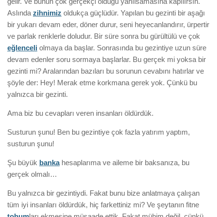
gelir. Ve bunun çok gerçekçi olduğu yanılsamasına kapılırsın.
Aslında
zihnimiz
oldukça güçlüdür. Yapılan bu gezinti bir aşağı
bir yukarı devam eder, döner durur, seni heyecanlandırır, ürpertir
ve parlak renklerle doludur. Bir süre sonra bu gürültülü ve çok
eğlenceli
olmaya da başlar. Sonrasında bu gezintiye uzun süre
devam edenler soru sormaya başlarlar. Bu gerçek mi yoksa bir
gezinti mi? Aralarından bazıları bu sorunun cevabını hatırlar ve
şöyle der: Hey! Merak etme korkmana gerek yok. Çünkü bu
yalnızca bir gezinti.
Ama biz bu cevapları veren insanları öldürdük.
Susturun şunu! Ben bu gezintiye çok fazla yatırım yaptım,
susturun şunu!
Şu büyük
banka
hesaplarıma ve aileme bir baksanıza, bu
gerçek olmalı…
Bu yalnızca bir gezintiydi. Fakat bunu bize anlatmaya çalışan
tüm iyi insanları öldürdük, hiç farkettiniz mi? Ve şeytanın fitne
tohum
ları ekmesine müsaade ettik. Fakat mühim değil, çünkü