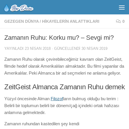
GEZEGEN DÜNYA
/
HIKAYELERIN ANLATTIKLARI
0
Zamanın Ruhu: Korku mu? – Sevgi mi?
YAYINLADI
23 NISAN 2018
· GÜNCELLENDI
30 NISAN 2019
Zamanın Ruhu olarak çevirebileceğimiz kavram olan ZeitGeist,
filmde hedef olarak Amerikalıları almaktadır. Bu filmi yapanlar da
Amerikalılar. Peki Almanca bir ad seçmeleri ne anlama geliyor.
ZeitGeist Almanca Zamanın Ruhu demek
Yüzyıl öncesinde Alman
Filozof
ların bulmuş olduğu bu terim :
Belirli bir toplumun belirli bir dönem/çağ içindeki ortak hafızası
anlamına gelmektedir.
Zamanın ruhundan kastedilen şey kendi