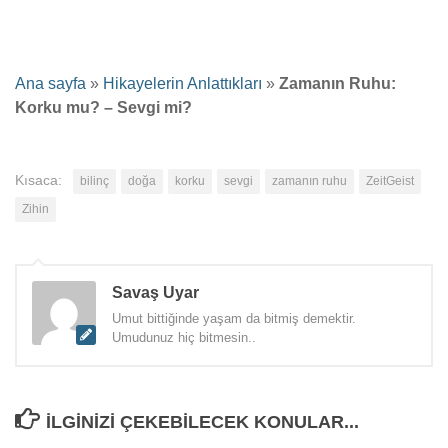
Ana sayfa
»
Hikayelerin Anlattıkları
»
Zamanın Ruhu:
Korku mu? – Sevgi mi?
Kısaca:
bilinç
doğa
korku
sevgi
zamanın ruhu
ZeitGeist
Zihin
Savaş Uyar
Umut bittiğinde yaşam da bitmiş demektir.
Umudunuz hiç bitmesin..
İLGINIZI ÇEKEBILECEK KONULAR...