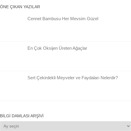
ÖNE ÇIKAN YAZILAR
Cennet Bambusu Her Mevsim Güzel
En Çok Oksijen Üreten Ağaçlar
Sert Çekirdekli Meyveler ve Faydaları Nelerdir?
BILGI DAMLASI ARŞIVI
Bilgi