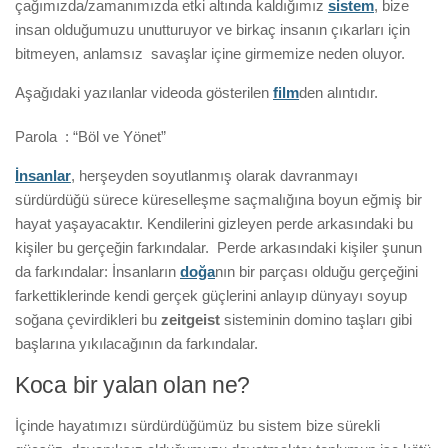
çağımızda/zamanımızda etki altında kaldığımız
sistem
, bize
insan olduğumuzu unutturuyor ve birkaç insanın çıkarları için
bitmeyen, anlamsız savaşlar içine girmemize neden oluyor.
Aşağıdaki yazılanlar videoda gösterilen
film
den alıntıdır.
Parola : “Böl ve Yönet”
İnsanlar
, herşeyden soyutlanmış olarak davranmayı
sürdürdüğü sürece küreselleşme saçmalığına boyun eğmiş bir
hayat yaşayacaktır. Kendilerini gizleyen perde arkasındaki bu
kişiler bu gerçeğin farkındalar. Perde arkasındaki kişiler şunun
da farkındalar: İnsanların
doğa
nın bir parçası olduğu gerçeğini
farkettiklerinde kendi gerçek güçlerini anlayıp dünyayı soyup
soğana çevirdikleri bu
zeitgeist
sisteminin domino taşları gibi
başlarına yıkılacağının da farkındalar.
Koca bir yalan olan ne?
İçinde hayatımızı sürdürdüğümüz bu sistem bize sürekli