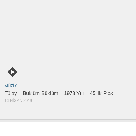
MÜZIK
Tülay – Büklüm Büklüm – 1978 Yılı – 45’lik Plak
13 NISAN 2019