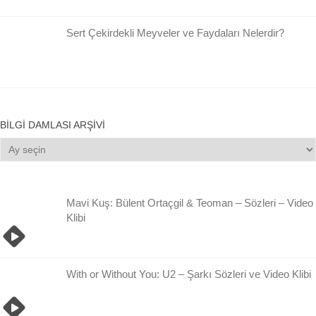
Sert Çekirdekli Meyveler ve Faydaları Nelerdir?
BILGI DAMLASI ARŞIVI
Bilgi
Damlası
Arşivi
Mavi Kuş: Bülent Ortaçgil & Teoman – Sözleri – Video
Klibi
With or Without You: U2 – Şarkı Sözleri ve Video Klibi