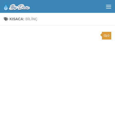
KISACA:
BILINÇ
0