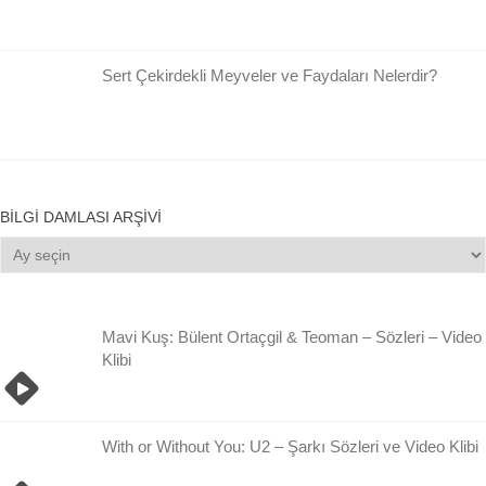
Sert Çekirdekli Meyveler ve Faydaları Nelerdir?
BILGI DAMLASI ARŞIVI
Bilgi
Damlası
Arşivi
Mavi Kuş: Bülent Ortaçgil & Teoman – Sözleri – Video
Klibi
With or Without You: U2 – Şarkı Sözleri ve Video Klibi