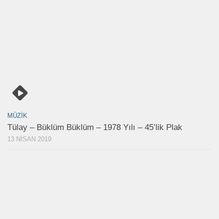
MÜZIK
Tülay – Büklüm Büklüm – 1978 Yılı – 45’lik Plak
13 NISAN 2019