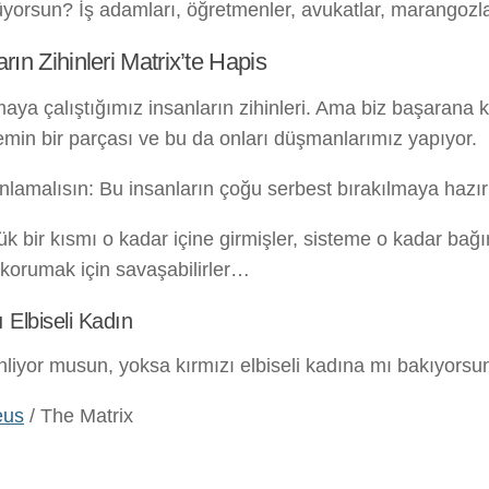
yorsun? İş adamları, öğretmenler, avukatlar, marangozla
arın Zihinleri Matrix’te Hapis
aya çalıştığımız insanların zihinleri. Ama biz başarana k
emin bir parçası ve bu da onları düşmanlarımız yapıyor.
lamalısın: Bu insanların çoğu serbest bırakılmaya hazır 
k bir kısmı o kadar içine girmişler, sisteme o kadar bağı
 korumak için savaşabilirler…
 Elbiseli Kadın
nliyor musun, yoksa kırmızı elbiseli kadına mı bakıyorsu
eus
/ The Matrix