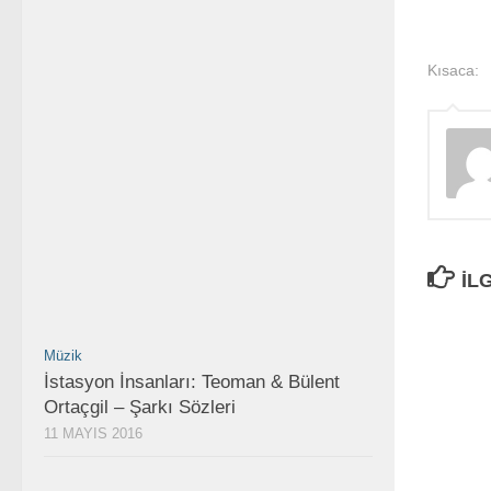
Kısaca:
İL
Müzik
İstasyon İnsanları: Teoman & Bülent
Ortaçgil – Şarkı Sözleri
11 MAYIS 2016