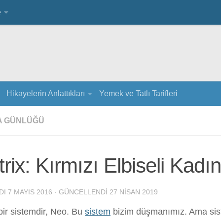
e
Hikayelerin Anlattıkları
Yemek ve Tatlı Tarifleri
A GÜNLÜĞÜ
rix: Kırmızı Elbiseli Kadın
DI
7 MAYIS 2016
· GÜNCELLENDI
27 NISAN 2019
bir sistemdir, Neo. Bu
sistem
bizim düşmanımız. Ama sis