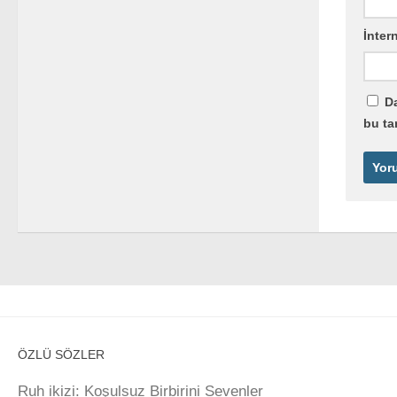
İntern
Da
bu ta
ÖZLÜ SÖZLER
Ruh ikizi: Koşulsuz Birbirini Sevenler