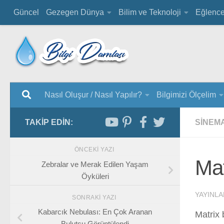
Güncel
Gezegen Dünya
Bilim ve Teknoloji
Eğlenc
Nasıl Oluşur / Nasıl Yapılır?
Bilgimizi Ölçelim
TAKIP EDIN:
SINEM
ÖNCEKI YAZI
Mat
Zebralar ve Merak Edilen Yaşam
Öyküleri
YAYINLA
SONRAKI YAZI
Kabarcık Nebulası: En Çok Aranan
Matrix 
Bulutsu Görüntülendi