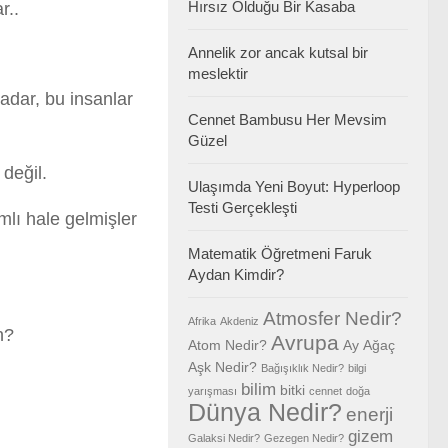
Hırsız Olduğu Bir Kasaba
r..
Annelik zor ancak kutsal bir
meslektir
adar, bu insanlar
Cennet Bambusu Her Mevsim
Güzel
değil.
Ulaşımda Yeni Boyut: Hyperloop
Testi Gerçekleşti
mlı hale gelmişler
Matematik Öğretmeni Faruk
Aydan Kimdir?
Atmosfer Nedir?
Afrika
Akdeniz
n?
Avrupa
Atom Nedir?
Ay
Ağaç
Aşk Nedir?
Bağışıklık Nedir?
bilgi
bilim
bitki
yarışması
cennet
doğa
Dünya Nedir?
enerji
gizem
Galaksi Nedir?
Gezegen Nedir?