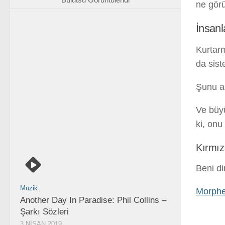
ne görü
İnsanl
Kurtarm
da sist
Şunu an
Ve büyü
ki, onu
Kırmızı
Beni di
Müzik
Morph
Another Day In Paradise: Phil Collins –
Şarkı Sözleri
3 NISAN 2019