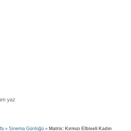
rum yaz
fa
»
Sinema Günlüğü
»
Matrix: Kırmızı Elbiseli Kadın