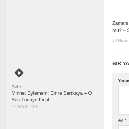
Zamanı
mu? – 
23 Nisan
BIR YA
Yoru
Müzik
Minnet Eylemem: Emre Sertkaya – O
Ses Türkiye Final
20 MAYIS 2016
Ad
*