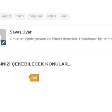
kontrol
matrix
morpheus
sistem
Zihin
Savaş Uyar
Umut bittiğinde yaşam da bitmiş demektir. Umudunuz hiç bitme
GINIZI ÇEKEBILECEK KONULAR...
0