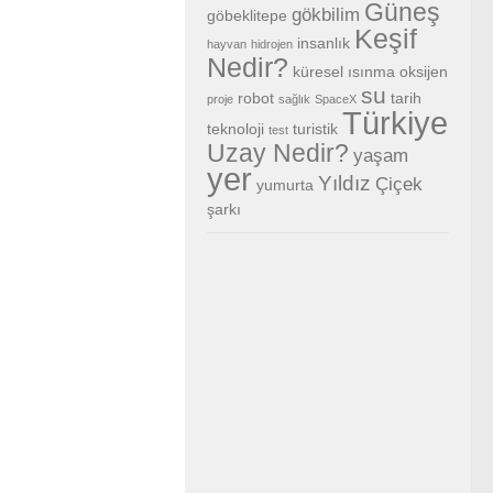
Güneş
gökbilim
göbeklitepe
Keşif
insanlık
hayvan
hidrojen
Nedir?
küresel ısınma
oksijen
su
robot
tarih
proje
sağlık
SpaceX
Türkiye
teknoloji
turistik
test
Uzay Nedir?
yaşam
yer
Yıldız
Çiçek
yumurta
şarkı