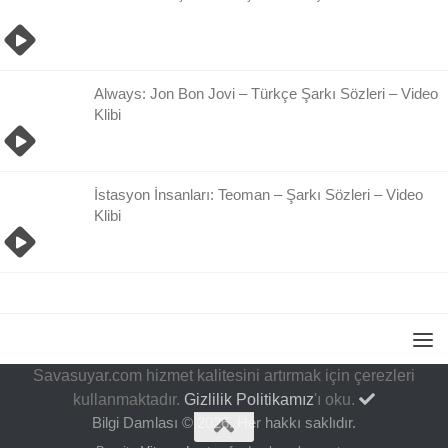
Always: Jon Bon Jovi – Türkçe Şarkı Sözleri – Video
Klibi
İstasyon İnsanları: Teoman – Şarkı Sözleri – Video
Klibi
Savasuyar.com hizmet kalitesini artırmak için çerezleri
kullanmaktadır.
Gizlilik Politikamız
'ı oku.
Bilgi Damlası © 2026. Her hakkı saklıdır.