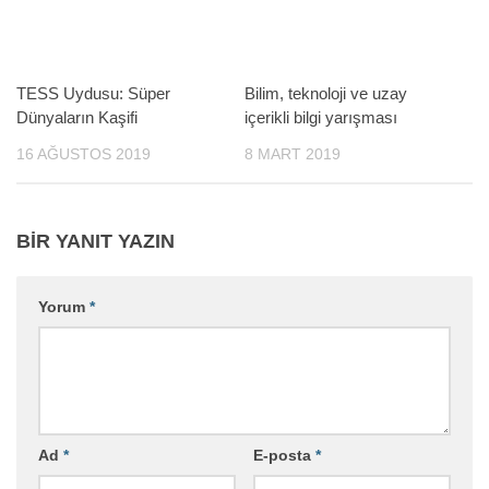
TESS Uydusu: Süper
Bilim, teknoloji ve uzay
Dünyaların Kaşifi
içerikli bilgi yarışması
16 AĞUSTOS 2019
8 MART 2019
BIR YANIT YAZIN
Yorum
*
Ad
*
E-posta
*