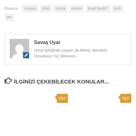
Kısaca:
Avrupa
DNA
höyük
iskelet
Keşif Nedir?
tarih
yer
Savaş Uyar
Umut bittiğinde yaşam da bitmiş demektir.
Umudunuz hiç bitmesin..
İLGINIZI ÇEKEBILECEK KONULAR...
0
0