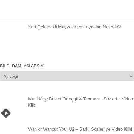
Sert Çekirdekli Meyveler ve Faydaları Nelerdir?
BILGI DAMLASI ARŞIVI
Bilgi
Damlası
Arşivi
Mavi Kuş: Bülent Ortaçgil & Teoman – Sözleri – Video
Klibi
With or Without You: U2 – Şarkı Sözleri ve Video Klibi