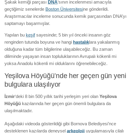
Şakak kemiği parçası
DNA
‘sının incelenmesi amacıyla
geçtiğimiz senelerde
Boston Üniversitesi
ne gönderildi.
Araştırmacılar inceleme sonucunda kemik parçasından DNA’yı
saptamayı başarmışlar.
Yapılan bu
keşif
sayesinde; 5 bin yıl önceki insanın göz
renginden tutunda boyuna ve hangi
hastalık
lara yakalanmış
olduğuna kadar tüm bilgilerine ulaşabileceğiz. Bu zaman
diliminde yaşayan insan topluluklarının Avrupalı kökenli mi
yoksa Anadolu kökenli mi olduklarını öğrenebileceğiz.
Yeşilova Höyüğü’nde her geçen gün yeni
bulgulara ulaşılıyor
İzmir
‘deki 8 bin 500 yıllık tarihi yerleşim yeri olan
Yeşilova
Höyüğü
kazılarında her geçen gün önemli bulgulara da
ulaşılmaktadır.
Aşağıdaki videoda gösterildiği gibi Bornova Belediyesi’nce
desteklenen kazılarda deneysel
arkeoloji
uygulamasıyla cilalı