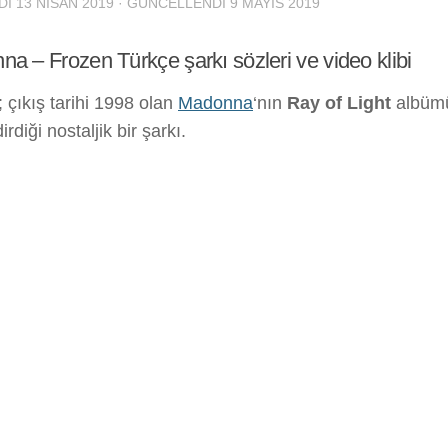
DI
13 NISAN 2019
· GÜNCELLENDI
9 MAYIS 2019
a – Frozen Türkçe şarkı sözleri ve video klibi
 çıkış tarihi 1998 olan
Madonna
‘nın
Ray of Light
albüm
rdiği nostaljik bir şarkı.