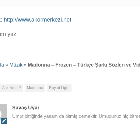
: http://www.akormerkezi.net
rum yaz
fa
»
Müzik
»
Madonna – Frozen – Türkçe Şarkı Sözleri ve Vid
Aşk Nedir?
Madonna
Ray of Light
Savaş Uyar
Umut bittiğinde yaşam da bitmiş demektir. Umudunuz hiç bitme