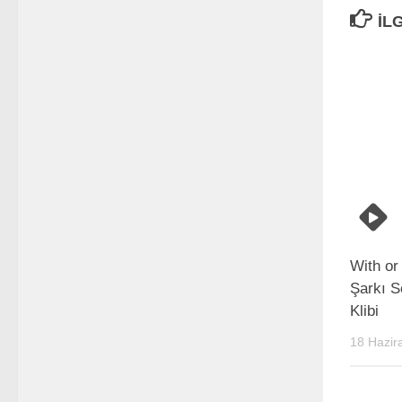
İL
With or
Şarkı S
Klibi
18 Hazir