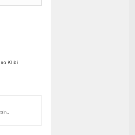
eo Klibi
sin..