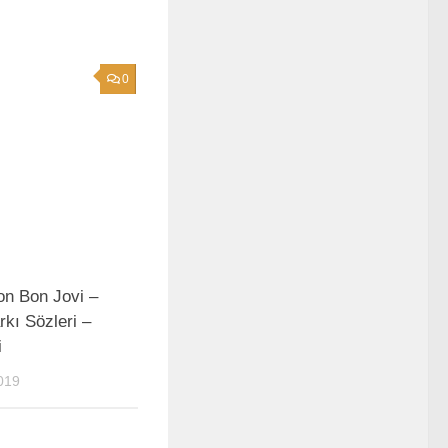
0
on Bon Jovi –
kı Sözleri –
i
019