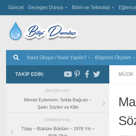
Güncel
Gezegen Dünya
Bilim ve Teknoloji
Eğlenc
Nasıl Oluşur / Nasıl Yapılır?
Bilgimizi Ölçelim
TAKIP EDIN:
MÜZIK
ÖNCEKI YAZI
Ma
Minnet Eylemem: Selda Bağcan –
Şarkı Sözleri ve Klibi
Söz
SONRAKI YAZI
Tülay – Büklüm Büklüm – 1978 Yılı –
45’lik Plak