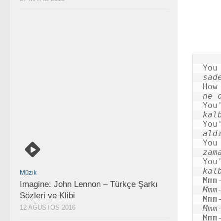
sad
ne 
kal
ald
zam
kal
Müzik
Imagine: John Lennon – Türkçe Şarkı
Mmm
Sözleri ve Klibi
12 AĞUSTOS 2016
Mmm