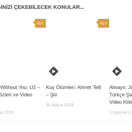
GINIZI ÇEKEBILECEK KONULAR...
0
0
 Without You: U2 –
Kuş Ölümleri: Ahmet Telli
Always: J
özleri ve Video
– Şiir
Türkçe Şar
Video Klib
20 Mayıs 2016
an 2019
1 Haziran 2