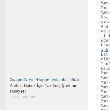
Mmm
Mmm
şim
ve 
eğe
aşk
ölü
kal
Mmm
Gezegen Dünya
/
Hikayelerin Anlattıkları
/
Müzik
Afrikalı Bebek İçin Yazılmış Şarkının
Mmm
Hikayesi
Mmm
26 HAZIRAN 2018
Mmm