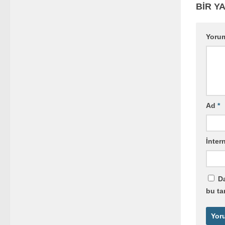
BIR YA
Yoru
Ad
*
İntern
Da
bu ta