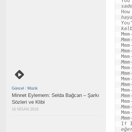
sad
hay
kal
Mmm
Mmm
Mmm
Mmm
Mmm
Güncel
/
Müzik
Minnet Eylemem: Selda Bağcan – Şarkı
Mmm
Sözleri ve Klibi
Mmm
16 NISAN 2019
Mmm
eğe