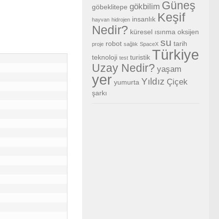
Güneş
gökbilim
göbeklitepe
Keşif
insanlık
hayvan
hidrojen
Nedir?
küresel ısınma
oksijen
su
robot
tarih
proje
sağlık
SpaceX
Türkiye
teknoloji
turistik
test
Uzay Nedir?
yaşam
yer
Yıldız
Çiçek
yumurta
şarkı