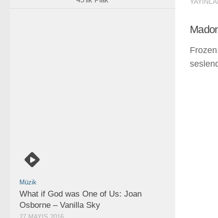
YAYINLA
Madonn
Frozen;
seslendi
Müzik
What if God was One of Us: Joan
Osborne – Vanilla Sky
27 MAYIS 2016