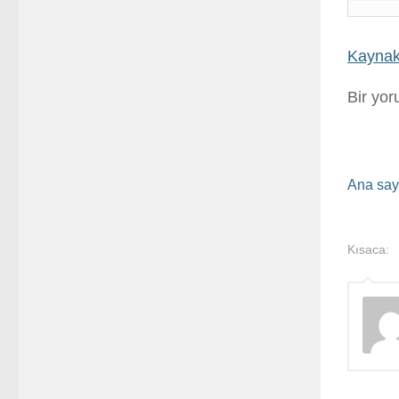
Kaynak
Bir yo
Ana say
Kısaca: