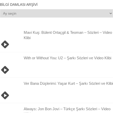
BILGI DAMLASI ARŞIVI
Bilgi
Damlası
Arşivi
Mavi Kuş: Bülent Ortaçgil & Teoman – Sözleri – Video
Klibi
With or Without You: U2 – Şarkı Sözleri ve Video Klibi
Ver Bana Düşlerimi: Yaşar Kurt – Şarkı Sözleri ve Klibi
Always: Jon Bon Jovi – Türkçe Şarkı Sözleri – Video