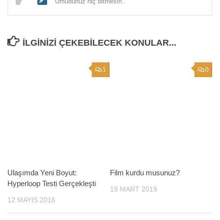
Umudunuz hiç bitmesin..
İLGINIZI ÇEKEBILECEK KONULAR...
1
0
Ulaşımda Yeni Boyut:
Film kurdu musunuz?
Hyperloop Testi Gerçekleşti
19 MART 2019
12 MAYIS 2016