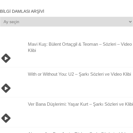
BILGI DAMLASI ARŞIVI
Bilgi
Damlası
Arşivi
Mavi Kuş: Bülent Ortaçgil & Teoman – Sözleri – Video
Klibi
With or Without You: U2 – Şarkı Sözleri ve Video Klibi
Ver Bana Düşlerimi: Yaşar Kurt – Şarkı Sözleri ve Klibi