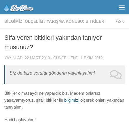
BILGIMIZI ÖLÇELIM
/
YARIŞMA KONUSU: BITKILER
0
Şifa veren bitkileri yakından tanıyor
musunuz?
YAYINLADI
22 MART 2019
· GÜNCELLENDI
1 EKIM 2019
Siz de bize sorular gönderin yayınlayalım!
Bitkiler olmasaydı ne yapardık biz. Madem onlarsız
yaşayamıyoruz, şifalı bitkiler ile
bilgimizi
ölçerek onları yakından
tanıyalım.
Hadi başlayalım!