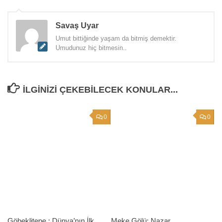
Savaş Uyar
Umut bittiğinde yaşam da bitmiş demektir.
Umudunuz hiç bitmesin..
İLGINIZI ÇEKEBILECEK KONULAR...
0
0
Göbeklitepe : Dünya’nın İlk
Meke Gölü: Nazar