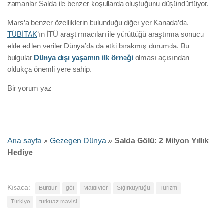
zamanlar Salda ile benzer koşullarda oluştuğunu düşündürtüyor.
Mars’a benzer özelliklerin bulunduğu diğer yer Kanada’da.
TÜBİTAK
‘ın İTÜ araştırmacıları ile yürüttüğü araştırma sonucu
elde edilen veriler Dünya’da da etki bırakmış durumda. Bu
bulgular
Dünya dışı yaşamın ilk örneği
olması açısından
oldukça önemli yere sahip.
Bir yorum yaz
Ana sayfa
»
Gezegen Dünya
»
Salda Gölü: 2 Milyon Yıllık
Hediye
Kısaca:
Burdur
göl
Maldivler
Sığırkuyruğu
Turizm
Türkiye
turkuaz mavisi