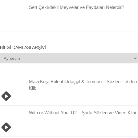
Sert Çekirdekli Meyveler ve Faydaları Nelerdir?
BILGI DAMLASI ARŞIVI
Bilgi
Damlası
Arşivi
Mavi Kuş: Bülent Ortaçgil & Teoman – Sözleri – Video
Klibi
With or Without You: U2 – Şarkı Sözleri ve Video Klibi