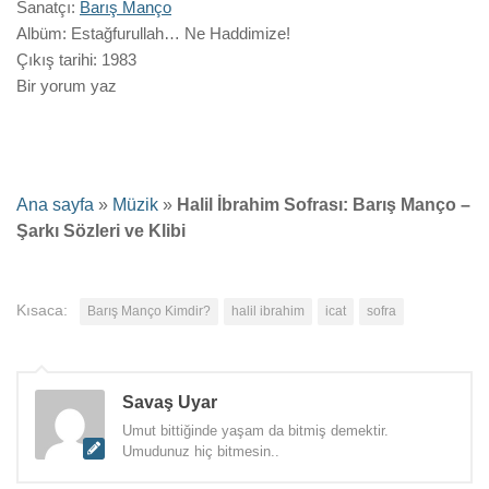
Sanatçı:
Barış Manço
Albüm:
Estağfurullah… Ne Haddimize!
Çıkış tarihi:
1983
Bir yorum yaz
Ana sayfa
»
Müzik
»
Halil İbrahim Sofrası: Barış Manço –
Şarkı Sözleri ve Klibi
Kısaca:
Barış Manço Kimdir?
halil ibrahim
icat
sofra
Savaş Uyar
Umut bittiğinde yaşam da bitmiş demektir.
Umudunuz hiç bitmesin..