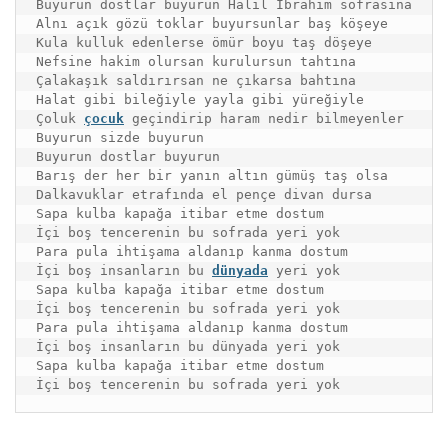
Buyurun dostlar buyurun Halil İbrahim sofrasına

Alnı açık gözü toklar buyursunlar baş köşeye

Kula kulluk edenlerse ömür boyu taş döşeye

Nefsine hakim olursan kurulursun tahtına

Çalakaşık saldırırsan ne çıkarsa bahtına

Halat gibi bileğiyle yayla gibi yüreğiyle

Çoluk 
çocuk
 geçindirip haram nedir bilmeyenler

Buyurun sizde buyurun

Buyurun dostlar buyurun

Barış der her bir yanın altın gümüş taş olsa

Dalkavuklar etrafında el pençe divan dursa

Sapa kulba kapağa itibar etme dostum

İçi boş tencerenin bu sofrada yeri yok

Para pula ihtişama aldanıp kanma dostum

İçi boş insanların bu 
dünyada
 yeri yok

Sapa kulba kapağa itibar etme dostum

İçi boş tencerenin bu sofrada yeri yok

Para pula ihtişama aldanıp kanma dostum

İçi boş insanların bu dünyada yeri yok

Sapa kulba kapağa itibar etme dostum
