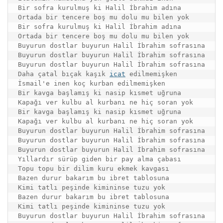
Bir sofra kurulmuş ki Halil İbrahim adına

Ortada bir tencere boş mu dolu mu bilen yok

Bir sofra kurulmuş ki Halil İbrahim adına

Ortada bir tencere boş mu dolu mu bilen yok

Buyurun dostlar buyurun Halil İbrahim sofrasına

Buyurun dostlar buyurun Halil İbrahim sofrasına

Buyurun dostlar buyurun Halil İbrahim sofrasına

Daha çatal bıçak kaşık 
icat
 edilmemişken

İsmail'e inen koç kurban edilmemişken

Bir kavga başlamış ki nasip kısmet uğruna

Kapağı ver kulbu al kurbanı ne hiç soran yok

Bir kavga başlamış ki nasip kısmet uğruna

Kapağı ver kulbu al kurbanı ne hiç soran yok

Buyurun dostlar buyurun Halil İbrahim sofrasına

Buyurun dostlar buyurun Halil İbrahim sofrasına

Buyurun dostlar buyurun Halil İbrahim sofrasına

Yıllardır sürüp giden bir pay alma çabası

Topu topu bir dilim kuru ekmek kavgası

Bazen durur bakarım bu ibret tablosuna

Kimi tatlı peşinde kimininse tuzu yok

Bazen durur bakarım bu ibret tablosuna

Kimi tatlı peşinde kimininse tuzu yok

Buyurun dostlar buyurun Halil İbrahim sofrasına
