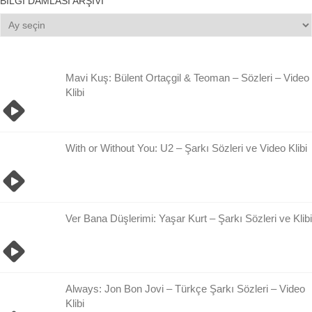
BILGI DAMLASI ARŞIVI
Bilgi
Damlası
Arşivi
Mavi Kuş: Bülent Ortaçgil & Teoman – Sözleri – Video
Klibi
With or Without You: U2 – Şarkı Sözleri ve Video Klibi
Ver Bana Düşlerimi: Yaşar Kurt – Şarkı Sözleri ve Klibi
Always: Jon Bon Jovi – Türkçe Şarkı Sözleri – Video
Klibi