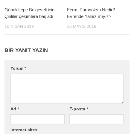
Göbeklitepe Belgeseli için
Fermi Paradoksu Nedir?
Çinliler çekimlere başladı
Evrende Yalnız mıyız?
10 NISAN 2019
16 MAYIS 2016
BIR YANIT YAZIN
Yorum
*
Ad
*
E-posta
*
İnternet sitesi