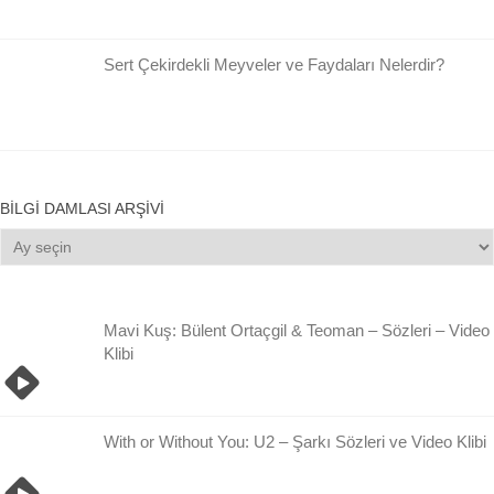
Sert Çekirdekli Meyveler ve Faydaları Nelerdir?
BILGI DAMLASI ARŞIVI
Bilgi
Damlası
Arşivi
Mavi Kuş: Bülent Ortaçgil & Teoman – Sözleri – Video
Klibi
With or Without You: U2 – Şarkı Sözleri ve Video Klibi