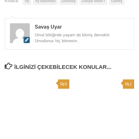
Kısaca:
Ay
Ay tutulması
Dolunay
Dünya Nedir?
Güneş
Savaş Uyar
Umut bittiğinde yaşam da bitmiş demektir.
Umudunuz hiç bitmesin..
İLGINIZI ÇEKEBILECEK KONULAR...
0
1