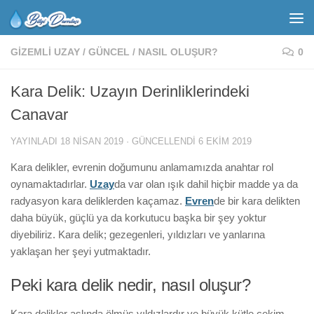
GIZEMLI UZAY
/
GÜNCEL
/
NASIL OLUŞUR?
0
Kara Delik: Uzayın Derinliklerindeki
Canavar
YAYINLADI
18 NISAN 2019
· GÜNCELLENDI
6 EKIM 2019
Kara delikler, evrenin doğumunu anlamamızda anahtar rol
oynamaktadırlar.
Uzay
da var olan ışık dahil hiçbir madde ya da
radyasyon kara deliklerden kaçamaz.
Evren
de bir kara delikten
daha büyük, güçlü ya da korkutucu başka bir şey yoktur
diyebiliriz. Kara delik; gezegenleri, yıldızları ve yanlarına
yaklaşan her şeyi yutmaktadır.
Peki kara delik nedir, nasıl oluşur?
Kara delikler aslında ölmüş yıldızlardır ve büyük
kütle çekim