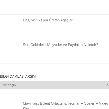
En Çok Oksijen Üreten Ağaçlar
Sert Çekirdekli Meyveler ve Faydaları Nelerdir?
BILGI DAMLASI ARŞIVI
Bilgi
Damlası
Arşivi
Mavi Kuş: Bülent Ortaçgil & Teoman – Sözleri – Video
Klibi