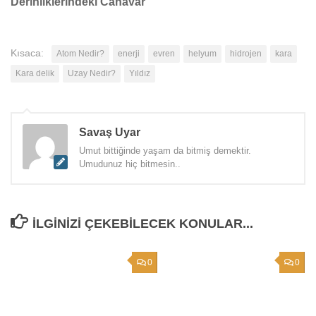
Derinliklerindeki Canavar
Kısaca:
Atom Nedir?
enerji
evren
helyum
hidrojen
kara
Kara delik
Uzay Nedir?
Yıldız
Savaş Uyar
Umut bittiğinde yaşam da bitmiş demektir.
Umudunuz hiç bitmesin..
İLGINIZI ÇEKEBILECEK KONULAR...
0
0