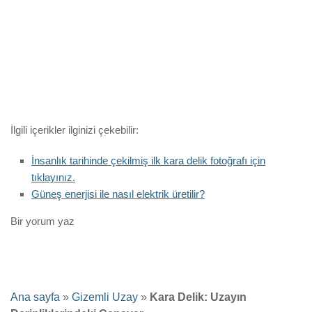
İlgili içerikler ilginizi çekebilir:
İnsanlık tarihinde çekilmiş ilk kara delik fotoğrafı için
tıklayınız.
Güneş enerjisi ile nasıl elektrik üretilir?
Bir yorum yaz
Ana sayfa
»
Gizemli Uzay
»
Kara Delik: Uzayın