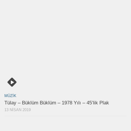
MÜZIK
Tülay – Büklüm Büklüm – 1978 Yılı – 45’lik Plak
13 NISAN 2019