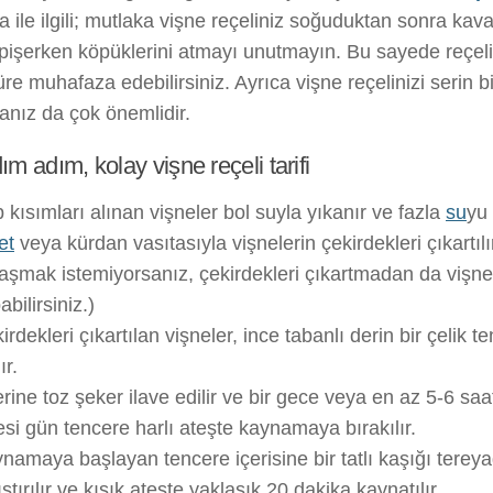
 ile ilgili; mutlaka vişne reçeliniz soğuduktan sonra kav
pişerken köpüklerini atmayı unutmayın. Bu sayede reçeli
re muhafaza edebilirsiniz. Ayrıca vişne reçelinizi serin b
nız da çok önemlidir.
ım adım, kolay vişne reçeli tarifi
 kısımları alınan vişneler bol suyla yıkanır ve fazla
su
yu 
et
veya kürdan vasıtasıyla vişnelerin çekirdekleri çıkartılı
aşmak istemiyorsanız, çekirdekleri çıkartmadan da vişne 
abilirsiniz.)
irdekleri çıkartılan vişneler, ince tabanlı derin bir çelik t
ır.
rine toz şeker ilave edilir ve bir gece veya en az 5-6 saat
esi gün tencere harlı ateşte kaynamaya bırakılır.
namaya başlayan tencere içerisine bir tatlı kaşığı tereyağ
ıştırılır ve kısık ateşte yaklaşık 20 dakika kaynatılır.