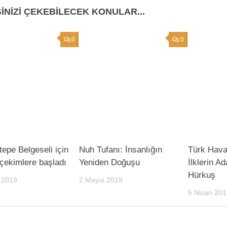
GINIZI ÇEKEBILECEK KONULAR...
0
0
tepe Belgeseli için
Nuh Tufanı: İnsanlığın
Türk Hava
r çekimlere başladı
Yeniden Doğuşu
İlklerin A
Hürkuş
 2019
2 Mayıs 2019
5 Nisan 201