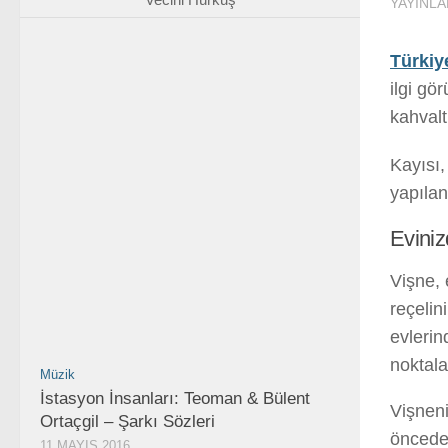
YAYINLA
Türkiy
ilgi gö
kahvaltı
Kayısı,
yapılan
Eviniz
Vişne, 
reçelin
evlerin
noktalar
Müzik
İstasyon İnsanları: Teoman & Bülent
Vişneni
Ortaçgil – Şarkı Sözleri
öncede
11 MAYIS 2016