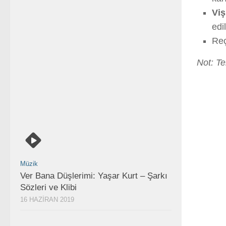
Viş
edi
Reç
Not: Te
Müzik
Ver Bana Düşlerimi: Yaşar Kurt – Şarkı
Sözleri ve Klibi
16 HAZIRAN 2019