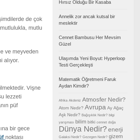
Hırsız Olduğu Bir Kasaba
Annelik zor ancak kutsal bir
 şimdilerde de çok
meslektir
 mutlulukla, mutlu
Cennet Bambusu Her Mevsim
Güzel
ebze ve meyveden
Ulaşımda Yeni Boyut: Hyperloop
 alıyor.
Testi Gerçekleşti
Matematik Öğretmeni Faruk
Aydan Kimdir?
ilmektedir. Vişne
u lezzeti
Atmosfer Nedir?
Afrika
Akdeniz
anın püf
Avrupa
Atom Nedir?
Ay
Ağaç
Aşk Nedir?
Bağışıklık Nedir?
bilgi
bilim
bitki
yarışması
cennet
doğa
Dünya Nedir?
na bir gece
enerji
gizem
üf
noktası
Galaksi Nedir?
Gezegen Nedir?