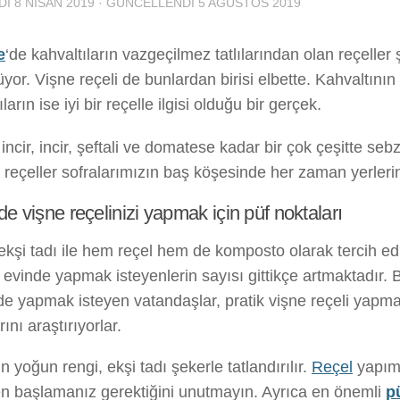
DI
8 NISAN 2019
· GÜNCELLENDI
5 AĞUSTOS 2019
e
‘de kahvaltıların vazgeçilmez tatlılarından olan reçeller
rüyor. Vişne reçeli de bunlardan birisi elbette. Kahvaltının
ların ise iyi bir reçelle ilgisi olduğu bir gerçek.
 incir, incir, şeftali ve domatese kadar bir çok çeşitte s
 reçeller sofralarımızın baş köşesinde her zaman yerlerini
de vişne reçelinizi yapmak için püf noktaları
ekşi tadı ile hem reçel hem de komposto olarak tercih ed
i evinde yapmak isteyenlerin sayısı gittikçe artmaktadır. B
de yapmak isteyen vatandaşlar, pratik vişne reçeli yapm
ını araştırıyorlar.
n yoğun rengi, ekşi tadı şekerle tatlandırılır.
Reçel
yapımı
n başlamanız gerektiğini unutmayın. Ayrıca en önemli
p