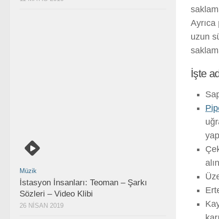
saklama
Ayrıca 
uzun sü
saklama
İşte ad
Sap
Pip
uğr
yap
Çek
alın
Müzik
Üze
İstasyon İnsanları: Teoman – Şarkı
Ert
Sözleri – Video Klibi
Kay
26 NISAN 2019
kar