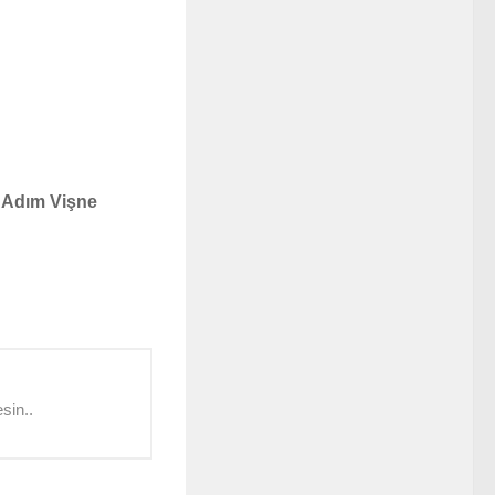
m Adım Vişne
sin..