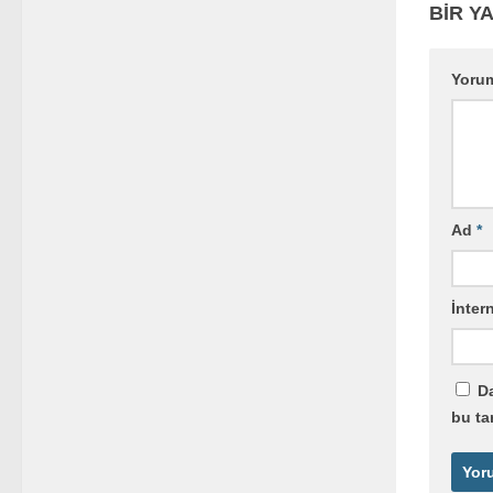
BIR YA
Yoru
Ad
*
İntern
Da
bu ta