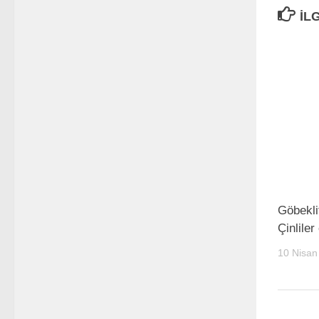
İL
Göbekli
Çinlile
10 Nisan