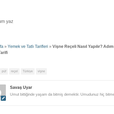
rum yaz
fa
»
Yemek ve Tatlı Tarifleri
»
Vişne Reçeli Nasıl Yapılır? Adı
arifi
püf
reçel
Türkiye
vişne
Savaş Uyar
Umut bittiğinde yaşam da bitmiş demektir. Umudunuz hiç bitme