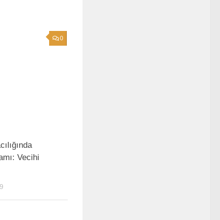
0
cılığında
damı: Vecihi
9