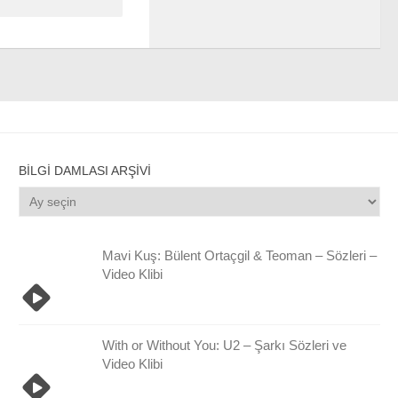
BILGI DAMLASI ARŞIVI
Bilgi
Damlası
Arşivi
Mavi Kuş: Bülent Ortaçgil & Teoman – Sözleri –
Video Klibi
With or Without You: U2 – Şarkı Sözleri ve
Video Klibi