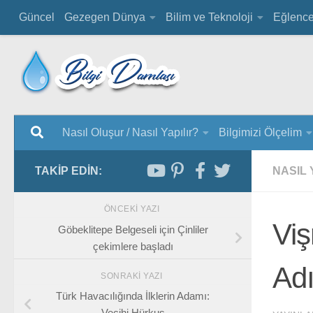
Güncel
Gezegen Dünya
Bilim ve Teknoloji
Eğlenc
Nasıl Oluşur / Nasıl Yapılır?
Bilgimizi Ölçelim
TAKIP EDIN:
NASIL 
ÖNCEKI YAZI
Viş
Göbeklitepe Belgeseli için Çinliler
çekimlere başladı
Adı
SONRAKI YAZI
Türk Havacılığında İlklerin Adamı:
Vecihi Hürkuş