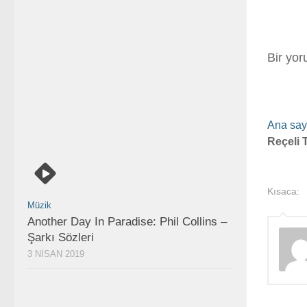
Bir yo
Ana say
Reçeli T
Kısaca:
Müzik
Another Day In Paradise: Phil Collins –
Şarkı Sözleri
3 NISAN 2019