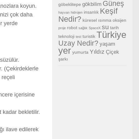
Güneş
gökbilim
göbeklitepe
anozlara koyun.
Keşif
insanlık
hayvan
hidrojen
nizi çok daha
Nedir?
küresel ısınma
oksijen
ir yerde
su
robot
tarih
proje
sağlık
SpaceX
Türkiye
teknoloji
turistik
test
Uzay Nedir?
yaşam
yer
Yıldız
Çiçek
yumurta
şarkı
süzülür.
r. (Çekirdeklerle
reçeli
encere içerisine
 kadar bekletilir.
ı ilave edilerek