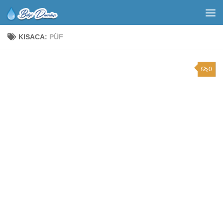
KISACA:
PÜF
0