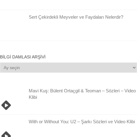
Sert Çekirdekli Meyveler ve Faydaları Nelerdir?
BILGI DAMLASI ARŞIVI
Bilgi
Damlası
Arşivi
Mavi Kuş: Bülent Ortaçgil & Teoman – Sözleri – Video
Klibi
With or Without You: U2 – Şarkı Sözleri ve Video Klibi