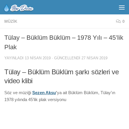
MÜZIK
0
Tülay – Büklüm Büklüm – 1978 Yılı – 45’lik
Plak
YAYINLADI
13 NISAN 2019
· GÜNCELLENDI
27 NISAN 2019
Tülay – Büklüm Büklüm şarkı sözleri ve
video klibi
Söz ve müziği
Sezen Aksu
‘
ya ait Büklüm Büklüm, Tülay’ın
1978 yılında 45’lik plak versiyonu