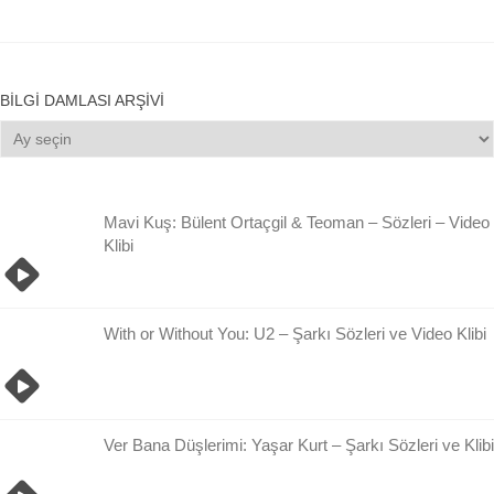
BILGI DAMLASI ARŞIVI
Bilgi
Damlası
Arşivi
Mavi Kuş: Bülent Ortaçgil & Teoman – Sözleri – Video
Klibi
With or Without You: U2 – Şarkı Sözleri ve Video Klibi
Ver Bana Düşlerimi: Yaşar Kurt – Şarkı Sözleri ve Klibi