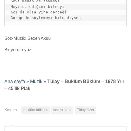
Sevilmeden de sevmeyi

Neyi özlediğini bilmeyi

Acı da olsa yine gerçeği

Görüp de söylemeyi bilmediysen.
Söz-Müzik: Sezen Aksu
Bir yorum yaz
Ana sayfa
»
Müzik
»
Tülay – Büklüm Büklüm – 1978 Yılı
– 45’lik Plak
Kısaca:
büklüm büklüm
sezen aksu
Tülay Özer