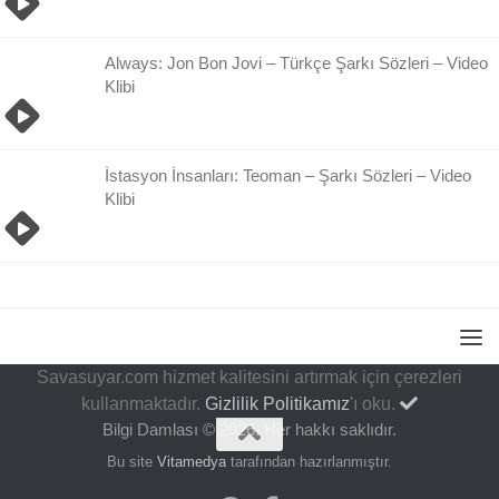
Always: Jon Bon Jovi – Türkçe Şarkı Sözleri – Video
Klibi
İstasyon İnsanları: Teoman – Şarkı Sözleri – Video
Klibi
Savasuyar.com hizmet kalitesini artırmak için çerezleri
kullanmaktadır.
Gizlilik Politikamız
'ı oku.
Bilgi Damlası © 2026. Her hakkı saklıdır.
Bu site
Vitamedya
tarafından hazırlanmıştır.