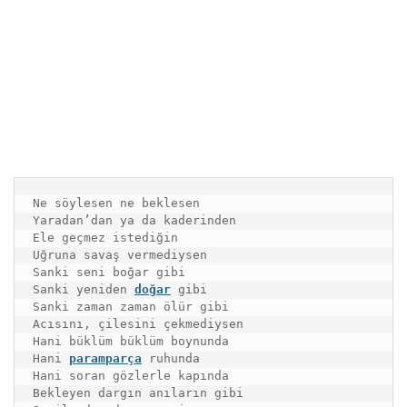
Ne söylesen ne beklesen

Yaradan’dan ya da kaderinden

Ele geçmez istediğin

Uğruna savaş vermediysen

Sanki seni boğar gibi

Sanki yeniden 
doğar
gibi

Sanki zaman zaman ölür gibi

Acısını, çilesini çekmediysen

Hani büklüm büklüm boynunda

Hani 
paramparça
 ruhunda

Hani soran gözlerle kapında

Bekleyen dargın anıların gibi
