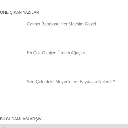
ÖNE ÇIKAN YAZILAR
Cennet Bambusu Her Mevsim Güzel
En Çok Oksijen Üreten Ağaçlar
Sert Çekirdekli Meyveler ve Faydaları Nelerdir?
BILGI DAMLASI ARŞIVI
Bilgi