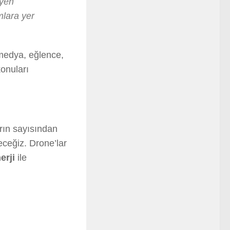
eyen
mlara yer
, medya, eğlence,
konuları
arın sayısından
eceğiz. Drone’lar
erji
ile