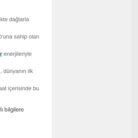
kte dağlarla
10’una sahip olan
r
enerjileriyle
, dünyanın ilk
at içerisinde bu
 bilgilere