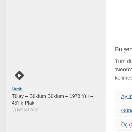
Bu şeh
Tüm dü
‘
Neom
kelimes
Müzik
Tülay – Büklüm Büklüm – 1978 Yılı –
Ay’ı
45’lik Plak
Güne
13 NISAN 2019
Üç (