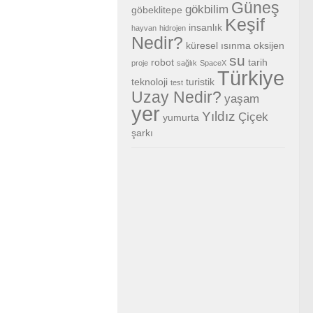
Güneş
gökbilim
göbeklitepe
Keşif
insanlık
hayvan
hidrojen
Nedir?
küresel ısınma
oksijen
su
robot
tarih
proje
sağlık
SpaceX
Türkiye
teknoloji
turistik
test
Uzay Nedir?
yaşam
yer
Yıldız
Çiçek
yumurta
şarkı