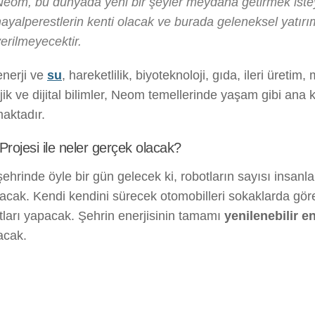
Neom, bu dünyada yeni bir şeyler meydana getirmek ist
ayalperestlerin kenti olacak ve burada geleneksel yatırı
erilmeyecektir.
enerji ve
su
, hareketlilik, biyoteknoloji, gıda, ileri üretim
jik ve dijital bilimler, Neom temellerinde yaşam gibi ana 
aktadır.
rojesi ile neler gerçek olacak?
hrinde öyle bir gün gelecek ki, robotların sayısı insanl
lacak. Kendi kendini sürecek otomobilleri sokaklarda gör
tları yapacak. Şehrin enerjisinin tamamı
yenilenebilir en
acak.