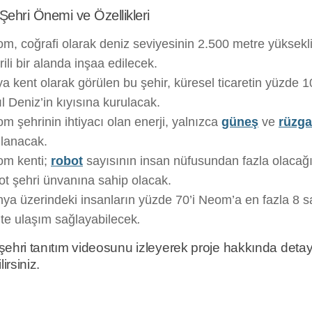
ehri Önemi ve Özellikleri
m, coğrafi olarak deniz seviyesinin 2.500 metre yüksekli
rili bir alanda inşaa edilecek.
a kent olarak görülen bu şehir, küresel ticaretin yüzde 
ıl Deniz’in kıyısına kurulacak.
m şehrinin ihtiyacı olan enerji, yalnızca
güneş
ve
rüzga
lanacak.
m kenti;
robot
sayısının insan nüfusundan fazla olacağı
ot şehri ünvanına sahip olacak.
ya üzerindeki insanların yüzde 70’i Neom’a en fazla 8 sa
te ulaşım sağlayabilecek
.
hri tanıtım videosunu izleyerek proje hakkında detaylı
irsiniz.