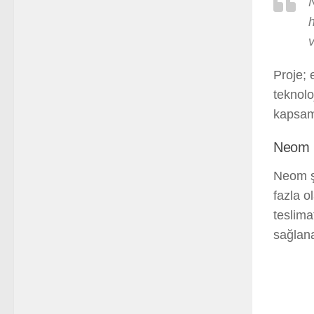
h
v
Proje; 
teknolo
kapsam
Neom P
Neom şe
fazla o
teslima
sağlan