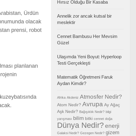
Hırsız Olduğu Bir Kasaba
rabistan, Ürdün
Annelik zor ancak kutsal bir
 konumunda olacak
meslektir
stan prensi, robot
Cennet Bambusu Her Mevsim
Güzel
Ulaşımda Yeni Boyut: Hyperloop
Testi Gerçekleşti
ulması planlanan
projenin
Matematik Öğretmeni Faruk
Aydan Kimdir?
Atmosfer Nedir?
 kuzeybatısında
Afrika
Akdeniz
Avrupa
acak.
Atom Nedir?
Ay
Ağaç
Aşk Nedir?
Bağışıklık Nedir?
bilgi
bilim
bitki
yarışması
cennet
doğa
Dünya Nedir?
enerji
gizem
Galaksi Nedir?
Gezegen Nedir?