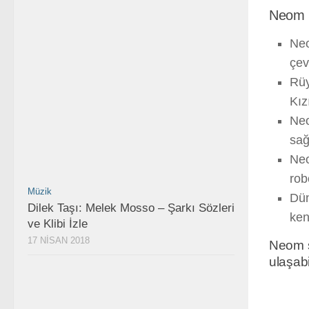
Neom Ş
Neo
çev
Rüy
Kız
Neo
sağ
Neo
rob
Müzik
Dün
Dilek Taşı: Melek Mosso – Şarkı Sözleri
ken
ve Klibi İzle
17 NISAN 2018
Neom şe
ulaşabil