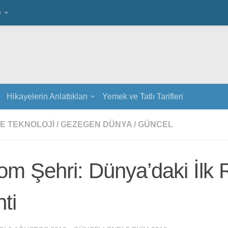
e
Hikayelerin Anlattıkları
Yemek ve Tatlı Tarifleri
VE TEKNOLOJI
/
GEZEGEN DÜNYA
/
GÜNCEL
m Şehri: Dünya’daki İlk 
ti