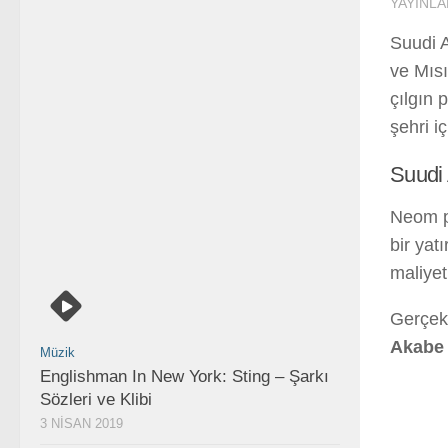
YAYINLA
Suudi 
ve Mısı
çılgın 
şehri i
Suudi 
Neom pr
bir yat
maliyet
Gerçekt
Akabe 
Müzik
Englishman In New York: Sting – Şarkı
Sözleri ve Klibi
3 NISAN 2019