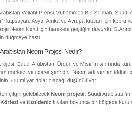
DI
9 AĞUSTOS 2019
· GÜNCELLENDI
5 EKIM 2019
Arabistan Veliaht Prensi Muhammed Bin Selman, Suudi A
r’ı kapsayan; Asya, Afrika ve Avrupa kıtaları için köprü
proje Neom Kenti için harekete geçtiğini duyurdu. S.Arabi
çin düğmeye bastı.
Arabistan Neom Projesi Nedir?
ojesi, Suudi Arabistan, Ürdün ve Mısır’ın sınırında kur
ırım merkezi ve ticaret şehridir. Neom adı verilen iddialı 
inin 500 milyar dolar olacağı düşünülüyor.
en çılgın gelebilecek
Neom projesi
, Suudi Arabistan’ın
Körfezi
ve
Kızıldeniz
kıyıları boyunca bir bölgede kurul