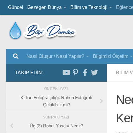
Güncel
Gezegen Dünya
Bilim ve Teknoloji
Eğlenc
Nasıl Oluşur / Nasıl Yapılır?
Bilgimizi Ölçelim
TAKIP EDIN:
BILIM 
ÖNCEKI YAZI
Neo
Kirlian Fotoğrafçılığı: Ruhun Fotoğrafı
Çekilebilir mi?
Ken
SONRAKI YAZI
Üç (3) Robot Yasası Nedir?