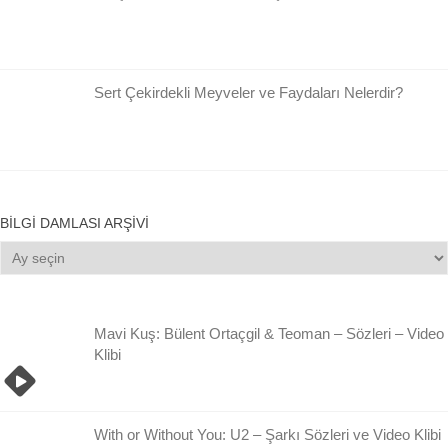
Sert Çekirdekli Meyveler ve Faydaları Nelerdir?
BILGI DAMLASI ARŞIVI
Bilgi
Damlası
Arşivi
Mavi Kuş: Bülent Ortaçgil & Teoman – Sözleri – Video
Klibi
With or Without You: U2 – Şarkı Sözleri ve Video Klibi