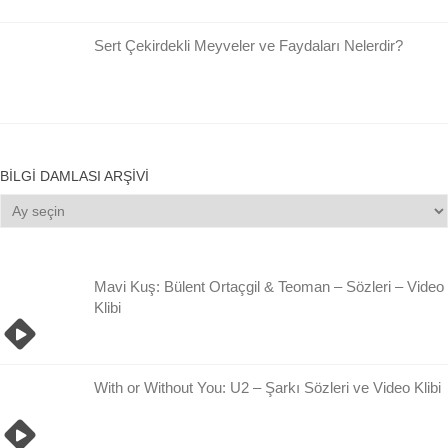
Sert Çekirdekli Meyveler ve Faydaları Nelerdir?
BILGI DAMLASI ARŞIVI
Bilgi
Damlası
Arşivi
Mavi Kuş: Bülent Ortaçgil & Teoman – Sözleri – Video
Klibi
With or Without You: U2 – Şarkı Sözleri ve Video Klibi