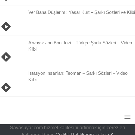
Ver Bana Düşlerimi: Yaşar Kurt – Şarkı Sözleri ve Klibi
Always: Jon Bon Jovi – Türkçe Şarkı Sözleri – Video
Klibi
İstasyon İnsanları: Teoman – Şarkı Sözleri – Video
Klibi
Savasuyar.com hizmet kalitesini artırmak için çerezleri
kullanmaktadır.
Gizlilik Politikamız
'ı oku.