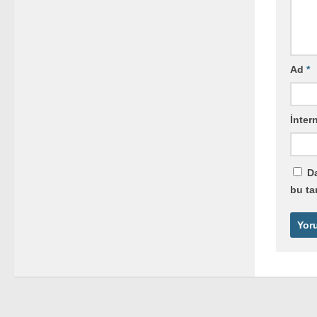
Ad
*
İntern
Da
bu ta