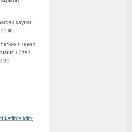
kişilerin
 bardak kaynar
bilir.
herkesin önem
ustur. Lütfen
doktor
tüketilmelidir?