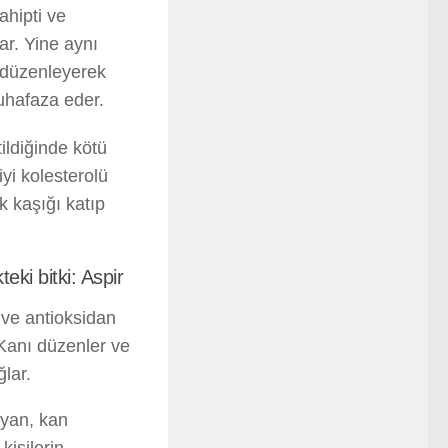
ahipti ve
ar. Yine aynı
 düzenleyerek
uhafaza eder.
tildiğinde kötü
yi kolesterolü
k kaşığı katıp
eki bitki: Aspir
 ve antioksidan
 Kanı düzenler ve
lar.
yan, kan