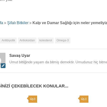
fa
»
Şifalı Bitkiler
»
Kalp ve Damar Sağlığı için neler yemeliyi
Antibiyotik
Antioksidan
kolesterol
Omega-3
Savaş Uyar
Umut bittiğinde yaşam da bitmiş demektir. Umudunuz hiç bitme
GINIZI ÇEKEBILECEK KONULAR...
0
0