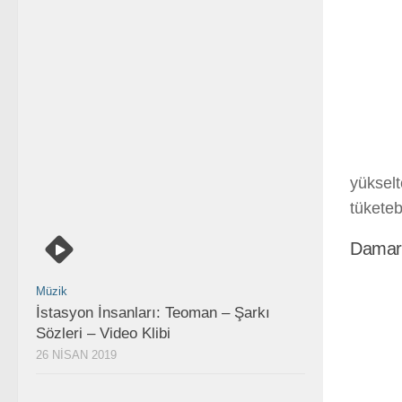
yükselt
tüketebi
Damar s
Müzik
İstasyon İnsanları: Teoman – Şarkı
Sözleri – Video Klibi
26 NISAN 2019