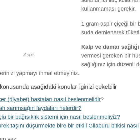
sulandırıcı ilaç kullanan 
kullanmaması gerekir.
1 gram aspir çiçeği bir
suda demlenerek tüketile
Kalp ve damar sağlığı
Aspir
vermesi gereken bir hus
sağlığınız için düzenli 
lerinizi yapmayı ihmal etmeyiniz.
konusunda aşağıdaki konular ilginizi çekebilir
er (diyabet) hastaları nasıl beslenmelidir
?
ah sarımsağın faydaları nelerdir?
lü bir bağışıklık sistemi için nasıl beslenmeliyiz?
rek taşını düşürmekte bire bir etkili Gilaburu bitkisi nasıl 
rum yaz