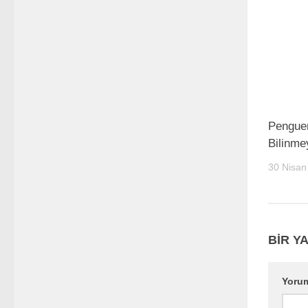
Pengue
Bilinme
30 Nisan
BIR YA
Yoru