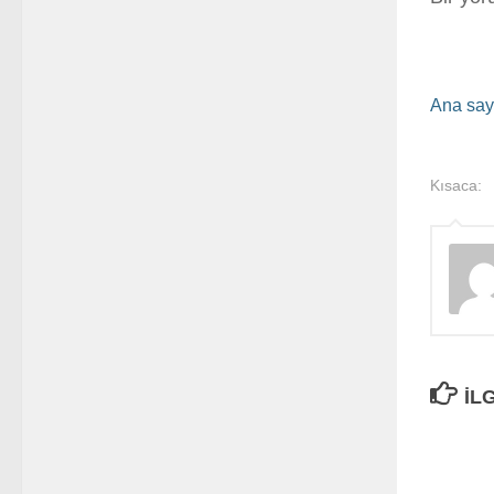
Ana say
Kısaca:
İL