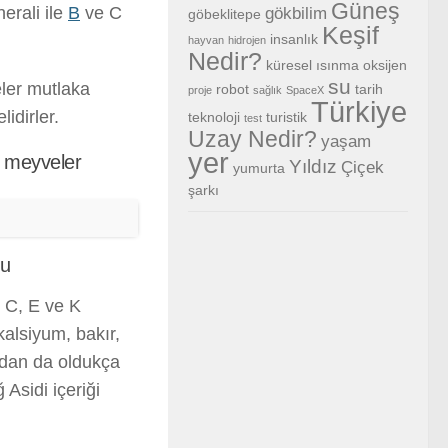
Güneş
erali ile
B
ve C
gökbilim
göbeklitepe
Keşif
insanlık
hayvan
hidrojen
Nedir?
küresel ısınma
oksijen
su
eler mutlaka
robot
tarih
proje
sağlık
SpaceX
Türkiye
idirler.
teknoloji
turistik
test
Uzay Nedir?
yaşam
yer
k meyveler
Yıldız
Çiçek
yumurta
şarkı
mu
i C, E ve K
kalsiyum, bakır,
ndan da oldukça
Asidi içeriği