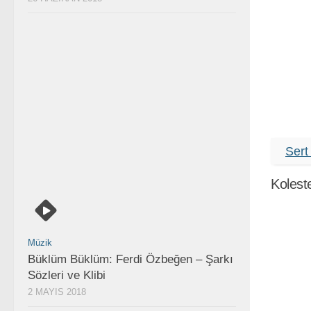
Sert
Kolest
Müzik
Büklüm Büklüm: Ferdi Özbeğen – Şarkı
Sözleri ve Klibi
2 MAYIS 2018