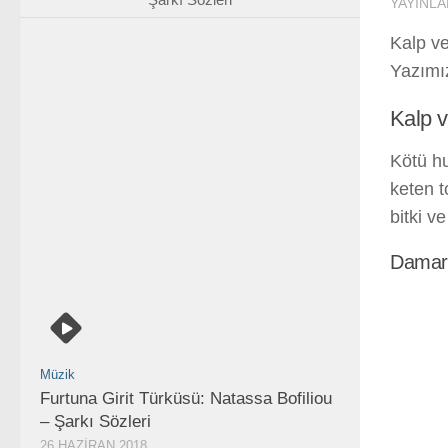
YAYINLA
Kalp ve
Yazımız
Kalp v
Kötü h
keten t
bitki v
Damar s
Müzik
Furtuna Girit Türküsü: Natassa Bofiliou
– Şarkı Sözleri
26 HAZIRAN 2018