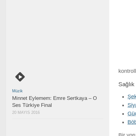
kontrol
Sağlık 
Müzik
Şek
Minnet Eylemem: Emre Sertkaya – O
Siy
Ses Türkiye Final
20 MAYIS 2016
Güç
Böb
Bir yo