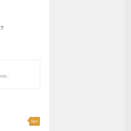
z?
sin..
0