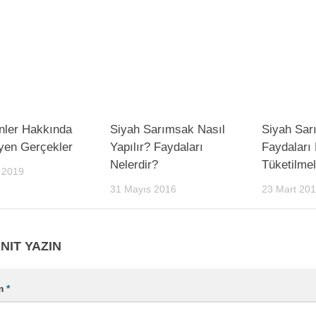
nler Hakkında
Siyah Sarımsak Nasıl
Siyah Sar
yen Gerçekler
Yapılır? Faydaları
Faydaları 
Nelerdir?
Tüketilmel
 2019
31 Mayıs 2016
23 Mart 20
NIT YAZIN
m
*