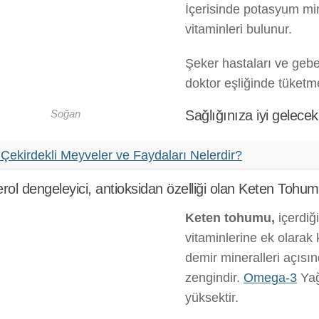
İçerisinde potasyum min
vitaminleri bulunur.
Şeker hastaları ve geb
doktor eşliğinde tüketmel
Sağlığınıza iyi gelece
Soğan
 Çekirdekli Meyveler ve Faydaları Nelerdir?
erol dengeleyici, antioksidan özelliği olan Keten Tohu
Keten tohumu,
içerdiğ
vitaminlerine ek olarak 
demir mineralleri açısı
zengindir.
Omega-3
Yağ 
yüksektir.