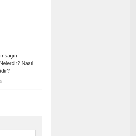
ımsağın
Nelerdir? Nasıl
idir?
19