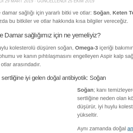
DI
29 MART 2019
· GÜNCELLENDI
25 EKIM 2019
 damar sağlığı için yararlı bitki ve otlar:
Soğan
,
Keten 
da bu bitkiler ve otlar hakkında kısa bilgiler vereceğiz.
e Damar sağlığımız için ne yemeliyiz?
uylu kolesterolü düşüren soğan,
Omega-3
içeriği bakımı
ohumu ve kanın pıhtılaşmasını engelleyen Aspir kalp sağl
e otlar arasındadır.
ertliğine iyi gelen doğal antibiyotik: Soğan
Soğan
; kanı temizleye
sertliğine neden olan kö
düşürür, iyi huylu kolest
yükseltir.
Aynı zamanda doğal
an