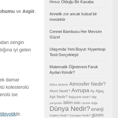
Hırsız Olduğu Bir Kasaba
Tohumu
ve
Aspir
.
Annelik zor ancak kutsal bir
meslektir
Cennet Bambusu Her Mevsim
Güzel
ndan zengin
Ulaşımda Yeni Boyut: Hyperloop
ığına iyi gelen
Testi Gerçekleşti
Matematik Öğretmeni Faruk
Aydan Kimdir?
rek damar
Atmosfer Nedir?
Afrika
Akdeniz
tü kolesterolü
Avrupa
Atom Nedir?
Ay
Ağaç
erolü ise
Aşk Nedir?
Bağışıklık Nedir?
bilgi
bilim
bitki
yarışması
cennet
doğa
Dünya Nedir?
enerji
tibiyotik
tir.
gizem
Galaksi Nedir?
Gezegen Nedir?