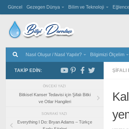
Güncel
Gezegen Dünya
Bilim ve Teknoloji
Eğlenc
Nasıl Oluşur / Nasıl Yapılır?
Bilgimizi Ölçelim
TAKIP EDIN:
ŞIFALI
ÖNCEKI YAZI
Kal
Bitkisel Kanser Tedavisi için Şifalı Bitki
ve Otlar Hangileri
yem
SONRAKI YAZI
Everything I Do: Bryan Adams – Türkçe
Şarkı Sözleri