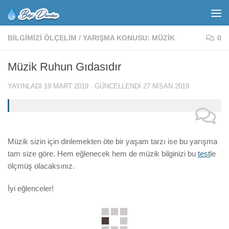
BILGIMIZI ÖLÇELIM
/
YARIŞMA KONUSU: MÜZIK
0
Müzik Ruhun Gıdasıdır
YAYINLADI
19 MART 2019
· GÜNCELLENDI
27 NISAN 2019
Müzik sizin için dinlemekten öte bir yaşam tarzı ise bu yarışma
tam size göre. Hem eğlenecek hem de müzik bilginizi bu
test
le
ölçmüş olacaksınız.
İyi eğlenceler!