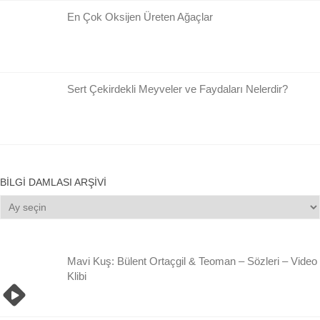
En Çok Oksijen Üreten Ağaçlar
Sert Çekirdekli Meyveler ve Faydaları Nelerdir?
BILGI DAMLASI ARŞIVI
Bilgi
Damlası
Arşivi
Mavi Kuş: Bülent Ortaçgil & Teoman – Sözleri – Video
Klibi