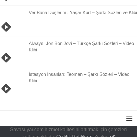
Ver Bana Düşlerimi: Yaşar Kurt – Şarkı Sözleri ve Klibi
Always: Jon Bon Jovi – Türkçe Şarkı Sözleri – Video
Klibi
İstasyon İnsanları: Teoman – Şarkı Sözleri – Video
Klibi
Savasuyar.com hizmet kalitesini artırmak için çerezleri
kullanmaktadır.
Gizlilik Politikamız
'ı oku.