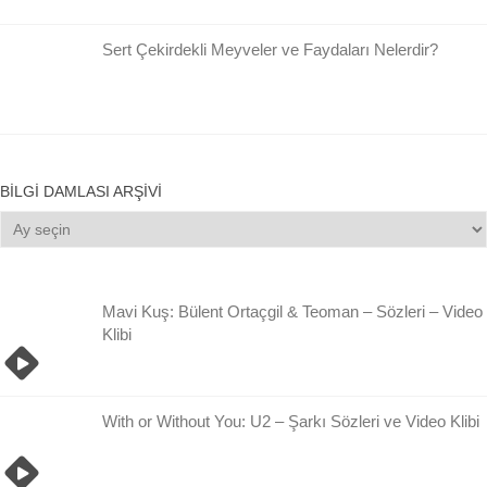
Sert Çekirdekli Meyveler ve Faydaları Nelerdir?
BILGI DAMLASI ARŞIVI
Bilgi
Damlası
Arşivi
Mavi Kuş: Bülent Ortaçgil & Teoman – Sözleri – Video
Klibi
With or Without You: U2 – Şarkı Sözleri ve Video Klibi