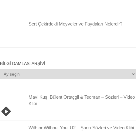
Sert Çekirdekli Meyveler ve Faydaları Nelerdir?
BILGI DAMLASI ARŞIVI
Bilgi
Damlası
Arşivi
Mavi Kuş: Bülent Ortaçgil & Teoman – Sözleri – Video
Klibi
With or Without You: U2 – Şarkı Sözleri ve Video Klibi