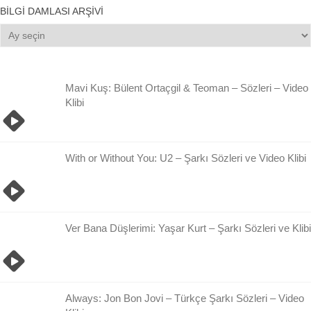
BILGI DAMLASI ARŞIVI
Bilgi
Damlası
Arşivi
Mavi Kuş: Bülent Ortaçgil & Teoman – Sözleri – Video
Klibi
With or Without You: U2 – Şarkı Sözleri ve Video Klibi
Ver Bana Düşlerimi: Yaşar Kurt – Şarkı Sözleri ve Klibi
Always: Jon Bon Jovi – Türkçe Şarkı Sözleri – Video