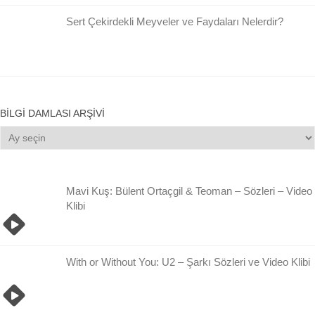
Sert Çekirdekli Meyveler ve Faydaları Nelerdir?
BILGI DAMLASI ARŞIVI
Bilgi
Damlası
Arşivi
Mavi Kuş: Bülent Ortaçgil & Teoman – Sözleri – Video
Klibi
With or Without You: U2 – Şarkı Sözleri ve Video Klibi