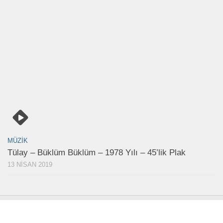
MÜZIK
Tülay – Büklüm Büklüm – 1978 Yılı – 45’lik Plak
13 NISAN 2019