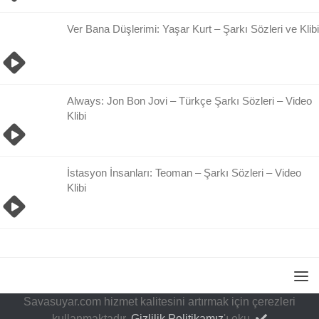
Ver Bana Düşlerimi: Yaşar Kurt – Şarkı Sözleri ve Klibi
Always: Jon Bon Jovi – Türkçe Şarkı Sözleri – Video
Klibi
İstasyon İnsanları: Teoman – Şarkı Sözleri – Video
Klibi
Savasuyar.com hizmet kalitesini artırmak için çerezleri
kullanmaktadır.
Gizlilik Politikamız
'ı oku.