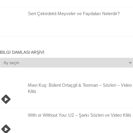
Sert Çekirdekli Meyveler ve Faydaları Nelerdir?
BILGI DAMLASI ARŞIVI
Bilgi
Damlası
Arşivi
Mavi Kuş: Bülent Ortaçgil & Teoman – Sözleri – Video
Klibi
With or Without You: U2 – Şarkı Sözleri ve Video Klibi