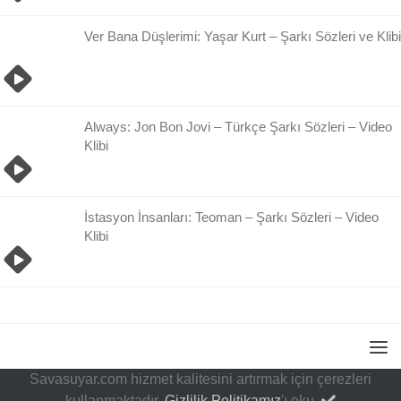
Ver Bana Düşlerimi: Yaşar Kurt – Şarkı Sözleri ve Klibi
Always: Jon Bon Jovi – Türkçe Şarkı Sözleri – Video
Klibi
İstasyon İnsanları: Teoman – Şarkı Sözleri – Video
Klibi
Savasuyar.com hizmet kalitesini artırmak için çerezleri
kullanmaktadır.
Gizlilik Politikamız
'ı oku.