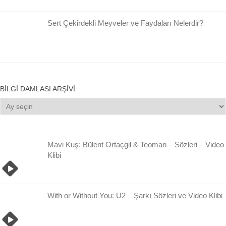
Sert Çekirdekli Meyveler ve Faydaları Nelerdir?
BILGI DAMLASI ARŞIVI
Bilgi
Damlası
Arşivi
Mavi Kuş: Bülent Ortaçgil & Teoman – Sözleri – Video
Klibi
With or Without You: U2 – Şarkı Sözleri ve Video Klibi