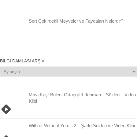
Sert Çekirdekli Meyveler ve Faydaları Nelerdir?
BILGI DAMLASI ARŞIVI
Bilgi
Damlası
Arşivi
Mavi Kuş: Bülent Ortaçgil & Teoman – Sözleri – Video
Klibi
With or Without You: U2 – Şarkı Sözleri ve Video Klibi