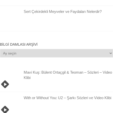
Sert Çekirdekli Meyveler ve Faydaları Nelerdir?
BILGI DAMLASI ARŞIVI
Bilgi
Damlası
Arşivi
Mavi Kuş: Bülent Ortaçgil & Teoman – Sözleri – Video
Klibi
With or Without You: U2 – Şarkı Sözleri ve Video Klibi