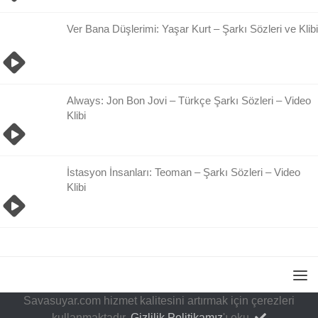
Ver Bana Düşlerimi: Yaşar Kurt – Şarkı Sözleri ve Klibi
Always: Jon Bon Jovi – Türkçe Şarkı Sözleri – Video
Klibi
İstasyon İnsanları: Teoman – Şarkı Sözleri – Video
Klibi
Savasuyar.com hizmet kalitesini artırmak için çerezleri
kullanmaktadır.
Gizlilik Politikamız
'ı oku.