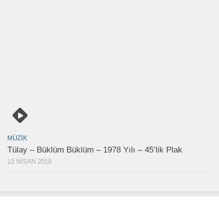
MÜZIK
Tülay – Büklüm Büklüm – 1978 Yılı – 45’lik Plak
13 NISAN 2019