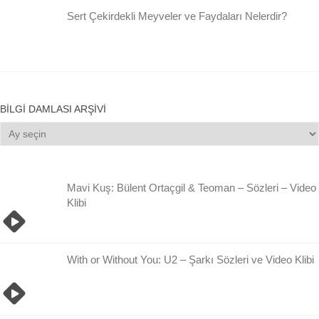
Sert Çekirdekli Meyveler ve Faydaları Nelerdir?
BILGI DAMLASI ARŞIVI
Bilgi
Damlası
Arşivi
Mavi Kuş: Bülent Ortaçgil & Teoman – Sözleri – Video
Klibi
With or Without You: U2 – Şarkı Sözleri ve Video Klibi