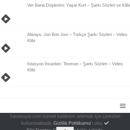
Ver Bana Düşlerimi: Yaşar Kurt – Şarkı Sözleri ve Klibi
Always: Jon Bon Jovi – Türkçe Şarkı Sözleri – Video
Klibi
İstasyon İnsanları: Teoman – Şarkı Sözleri – Video
Klibi
Savasuyar.com hizmet kalitesini artırmak için çerezleri
kullanmaktadır.
Gizlilik Politikamız
'ı oku.
Bilgi Damlası © 2026. Her hakkı saklıdır.