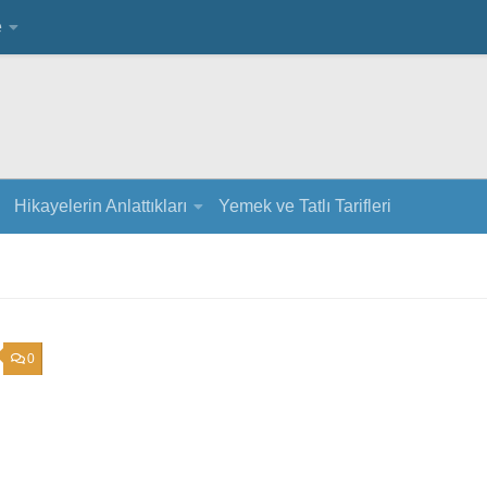
e
Hikayelerin Anlattıkları
Yemek ve Tatlı Tarifleri
0