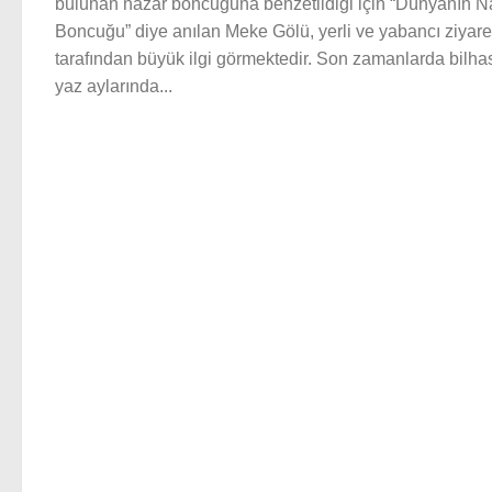
bulunan nazar boncuğuna benzetildiği için “Dünyanın N
Boncuğu” diye anılan Meke Gölü, yerli ve yabancı ziyaret
tarafından büyük ilgi görmektedir. Son zamanlarda bilha
yaz aylarında...