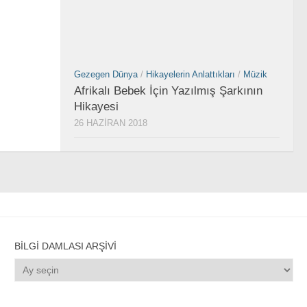
Gezegen Dünya
/
Hikayelerin Anlattıkları
/
Müzik
Afrikalı Bebek İçin Yazılmış Şarkının
Hikayesi
26 HAZIRAN 2018
BILGI DAMLASI ARŞIVI
Bilgi
Damlası
Arşivi