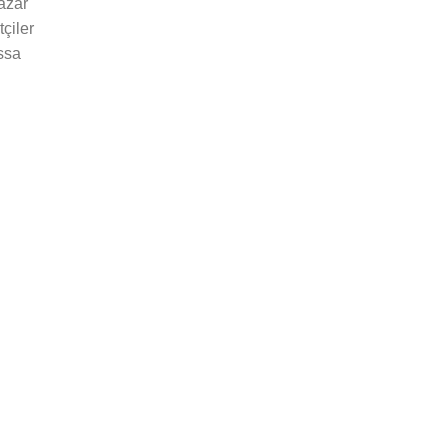
azar
çiler
ssa