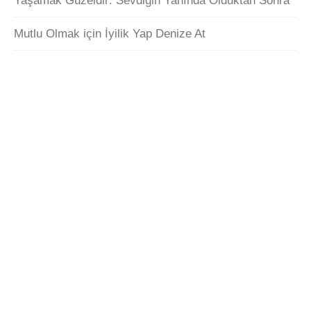
Yaşamak Güzeldir: Sevdiğin Yanında Olduktan Sonra
Mutlu Olmak için İyilik Yap Denize At