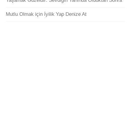
Yaşamak Güzeldir: Sevdiğin Yanında Olduktan Sonra
Mutlu Olmak için İyilik Yap Denize At