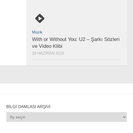
Müzik
With or Without You: U2 – Şarkı Sözleri
ve Video Klibi
18 HAZIRAN 2019
BILGI DAMLASI ARŞIVI
Bilgi
Damlası
Arşivi