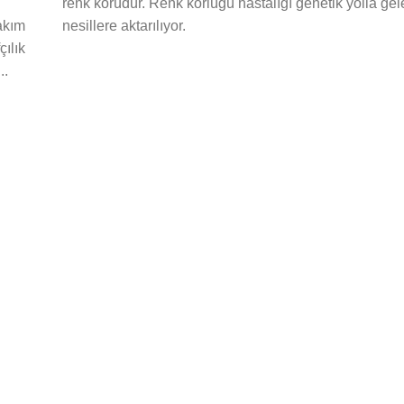
renk körüdür. Renk körlüğü hastalığı genetik yolla ge
takım
nesillere aktarılıyor.
çılık
..