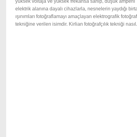
yüksek voltaja ve yüksek frekansa sahip, düşük amperli
elektrik alanına dayalı cihazlarla, nesnelerin yaydığı bir
ışınımları fotoğraflamayı amaçlayan elektrografik fotoğraf
tekniğine verilen isimdir. Kirlian fotoğrafçılık tekniği nasıl.