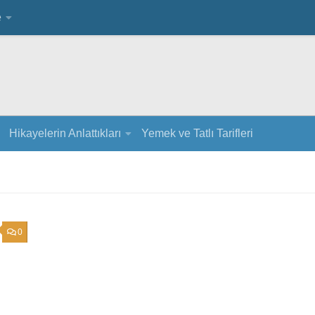
e
Hikayelerin Anlattıkları
Yemek ve Tatlı Tarifleri
0