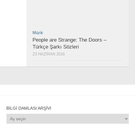
Müzik
People are Strange: The Doors –
Türkçe Şarkı Sözleri
23 HAZIRAN 2016
BILGI DAMLASI ARŞIVI
Bilgi
Damlası
Arşivi