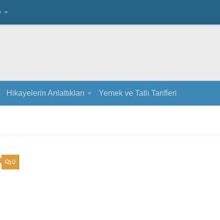
e
Hikayelerin Anlattıkları
Yemek ve Tatlı Tarifleri
0