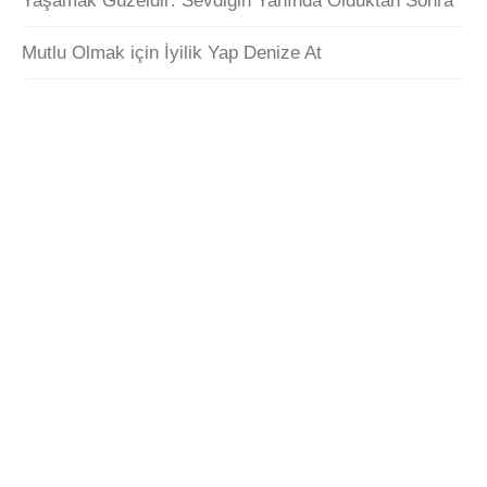
Yaşamak Güzeldir: Sevdiğin Yanında Olduktan Sonra
Mutlu Olmak için İyilik Yap Denize At