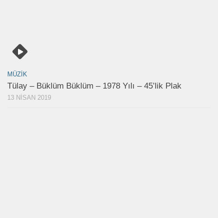
MÜZIK
Tülay – Büklüm Büklüm – 1978 Yılı – 45’lik Plak
13 NISAN 2019