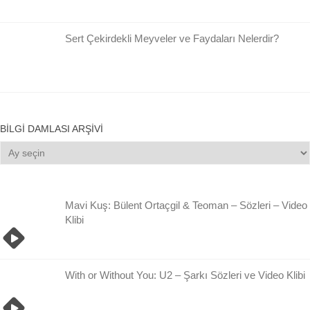
Sert Çekirdekli Meyveler ve Faydaları Nelerdir?
BILGI DAMLASI ARŞIVI
Bilgi
Damlası
Arşivi
Mavi Kuş: Bülent Ortaçgil & Teoman – Sözleri – Video
Klibi
With or Without You: U2 – Şarkı Sözleri ve Video Klibi