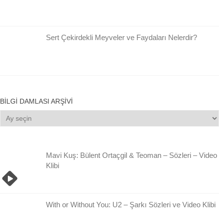
Sert Çekirdekli Meyveler ve Faydaları Nelerdir?
BILGI DAMLASI ARŞIVI
Bilgi
Damlası
Arşivi
Mavi Kuş: Bülent Ortaçgil & Teoman – Sözleri – Video
Klibi
With or Without You: U2 – Şarkı Sözleri ve Video Klibi