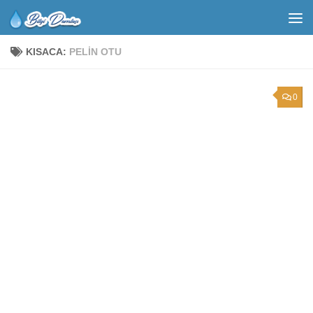
KISACA:
PELIN OTU
0