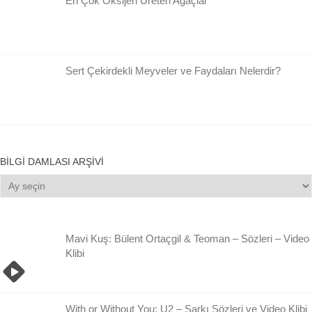
En Çok Oksijen Üreten Ağaçlar
Sert Çekirdekli Meyveler ve Faydaları Nelerdir?
BILGI DAMLASI ARŞIVI
Bilgi
Damlası
Arşivi
Mavi Kuş: Bülent Ortaçgil & Teoman – Sözleri – Video
Klibi
With or Without You: U2 – Şarkı Sözleri ve Video Klibi