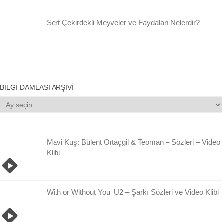
Sert Çekirdekli Meyveler ve Faydaları Nelerdir?
BILGI DAMLASI ARŞIVI
Bilgi
Damlası
Arşivi
Mavi Kuş: Bülent Ortaçgil & Teoman – Sözleri – Video
Klibi
With or Without You: U2 – Şarkı Sözleri ve Video Klibi