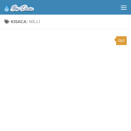
KISACA:
MILLI
0