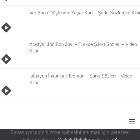
Ver Bana Düşlerimi: Yaşar Kurt – Şarkı Sözleri ve Klibi
Always: Jon Bon Jovi – Türkçe Şarkı Sözleri – Video
Klibi
İstasyon İnsanları: Teoman – Şarkı Sözleri – Video
Klibi
Savasuyar.com hizmet kalitesini artırmak için çerezleri
kullanmaktadır.
Gizlilik Politikamız
'ı oku.