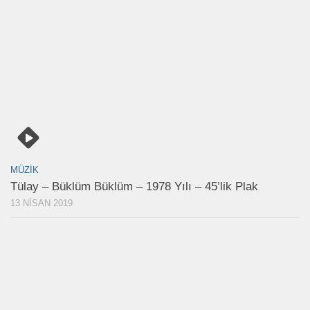
MÜZIK
Tülay – Büklüm Büklüm – 1978 Yılı – 45’lik Plak
13 NISAN 2019