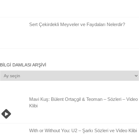
Sert Çekirdekli Meyveler ve Faydaları Nelerdir?
BILGI DAMLASI ARŞIVI
Bilgi
Damlası
Arşivi
Mavi Kuş: Bülent Ortaçgil & Teoman – Sözleri – Video
Klibi
With or Without You: U2 – Şarkı Sözleri ve Video Klibi