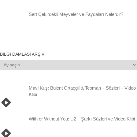
Sert Çekirdekli Meyveler ve Faydaları Nelerdir?
BILGI DAMLASI ARŞIVI
Bilgi
Damlası
Arşivi
Mavi Kuş: Bülent Ortaçgil & Teoman – Sözleri – Video
Klibi
With or Without You: U2 – Şarkı Sözleri ve Video Klibi