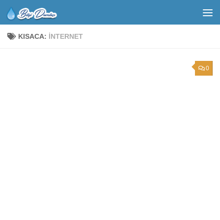
KISACA:
INTERNET
0