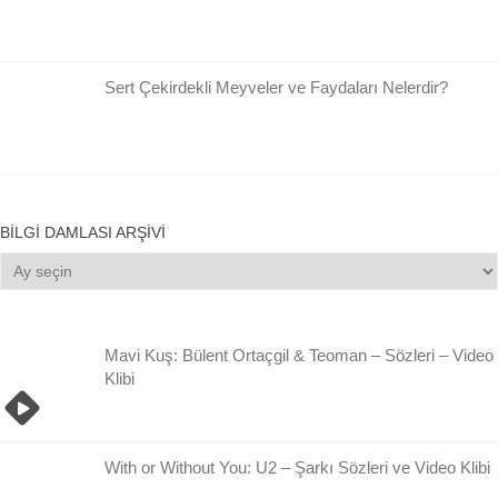
Sert Çekirdekli Meyveler ve Faydaları Nelerdir?
BILGI DAMLASI ARŞIVI
Bilgi
Damlası
Arşivi
Mavi Kuş: Bülent Ortaçgil & Teoman – Sözleri – Video
Klibi
With or Without You: U2 – Şarkı Sözleri ve Video Klibi